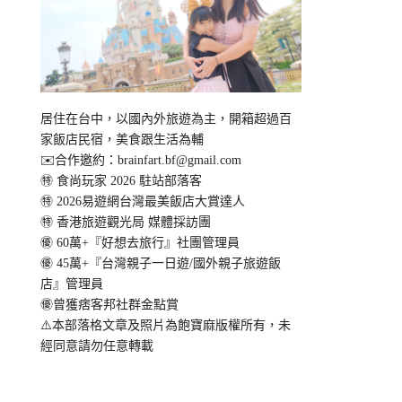
居住在台中，以國內外旅遊為主，開箱超過百
家飯店民宿，美食跟生活為輔
✉️合作邀約：
brainfart.bf@gmail.com
㊕ 食尚玩家 2026 駐站部落客
㊕ 2026易遊網台灣最美飯店大賞達人
㊕ 香港旅遊觀光局 媒體採訪團
㊝ 60萬+『好想去旅行』社團管理員
㊝ 45萬+『台灣親子一日遊/國外親子旅遊飯
店』管理員
㊝曾獲痞客邦社群金點賞
⚠️本部落格文章及照片為飽寶麻版權所有，未
經同意請勿任意轉載