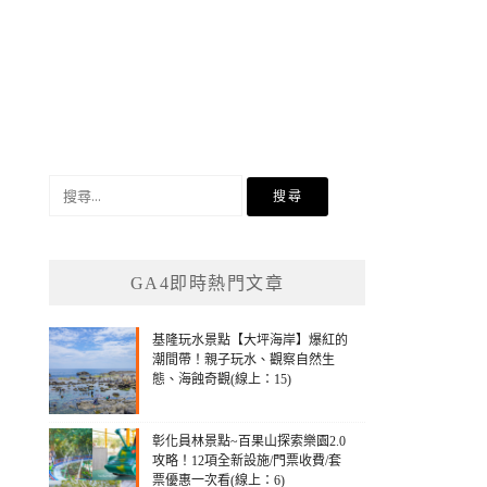
搜
尋
關
鍵
GA4即時熱門文章
字:
基隆玩水景點【大坪海岸】爆紅的
潮間帶！親子玩水、觀察自然生
態、海蝕奇觀(線上：15)
彰化員林景點~百果山探索樂園2.0
攻略！12項全新設施/門票收費/套
票優惠一次看(線上：6)