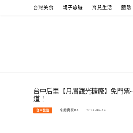
Skip
台灣美食
親子旅遊
育兒生活
體驗
to
content
台中后里【月眉觀光糖廠】免門票
道！
來飽寶家BA
2024-06-14
台中旅遊