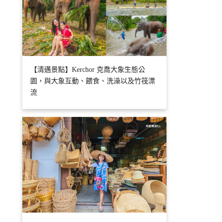
【清邁景點】Kerchor 克喬大象生態公
園，與大象互動、餵食、洗澡以及竹筏漂
流