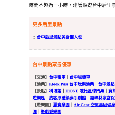
時間不超過一小時，建議順遊台中后里
更多后里景點
台中后里景點美食懶人包
➲
台中景點票劵優惠
【交通】
台中租車
｜
台中租機車
【通票】
Klook Pass 台中玩樂通票
｜
台中景點
【景點】
科博館
｜
HiONE 啵比星球門票
｜
寶
遊樂區
｜
約客厚禮築夢手創館
｜
霧峰林家宮保
【遊樂園】
麗寶樂園
｜
Air Gene 空氣基因
園
｜
遊戲愛樂園