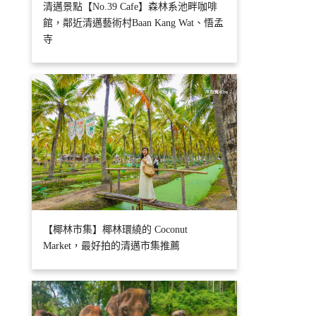
清邁景點【No.39 Cafe】森林系池畔咖啡
館，鄰近清邁藝術村Baan Kang Wat、悟孟
寺
【椰林市集】椰林環繞的 Coconut
Market，最好拍的清邁市集推薦