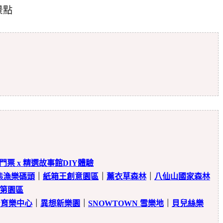
景點
門票 x 精選故事館DIY體驗
熊漁樂碼頭
｜
紙箱王創意園區
｜
薰衣草森林
｜
八仙山國家森林
第園區
健身育樂中心
｜
異想新樂園
｜
SNOWTOWN 雪樂地
｜
貝兒絲樂