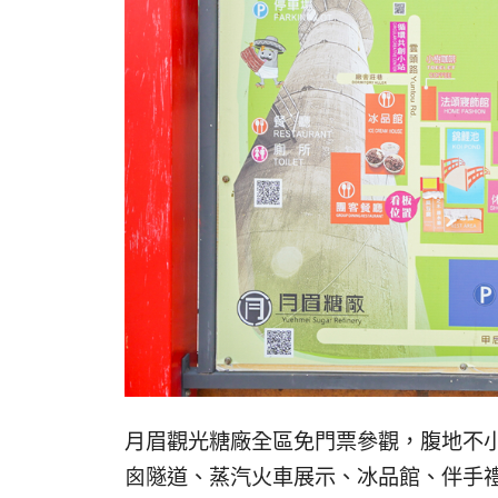
月眉觀光糖廠全區免門票參觀，腹地不
囪隧道、蒸汽火車展示、冰品館、伴手禮