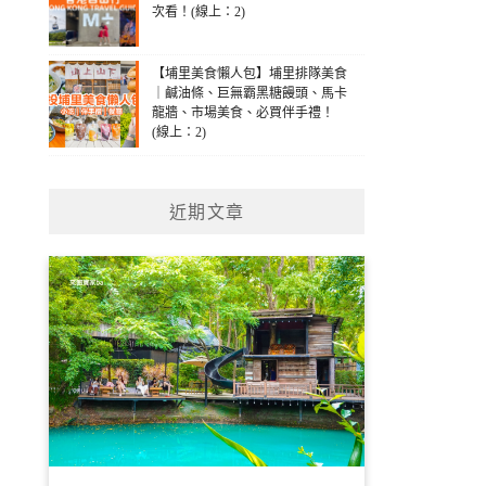
次看！(線上：2)
【埔里美食懶人包】埔里排隊美食
｜鹹油條、巨無霸黑糖饅頭、馬卡
龍牆、市場美食、必買伴手禮！
(線上：2)
近期文章