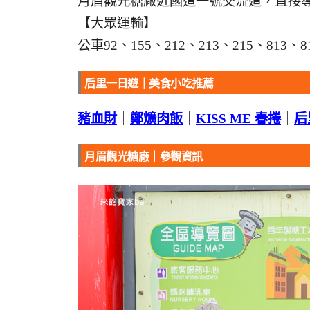
月眉觀光糖廠近國道一號交流道，直接
【大眾運輸】
公車92、155、212、213、215、81
后里一日遊｜美食小吃推薦
豬血財
｜
鄭爌肉飯
｜
KISS ME 春捲
｜
后
月眉觀光糖廠｜參觀資訊