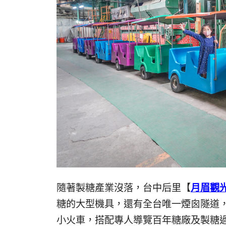
隨著製糖產業沒落，台中后里【
月眉觀
糖的大型機具，還有全台唯一煙囪隧道
小火車，搭配專人導覽百年糖廠及製糖