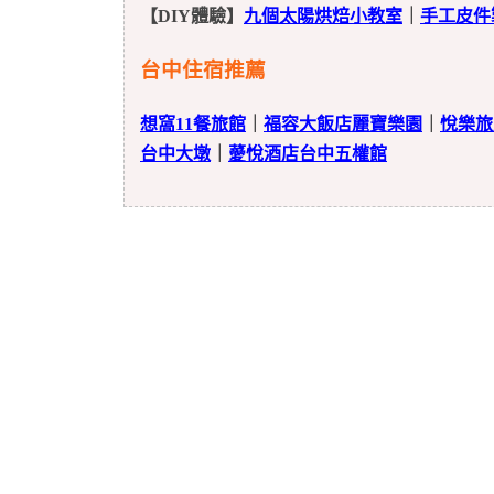
【DIY體驗】
九個太陽烘焙小教室
｜
手工皮件
台中住宿推薦
想窩11餐旅館
｜
福容大飯店麗寶樂園
｜
悅樂旅
台中大墩
｜
薆悅酒店台中五權館