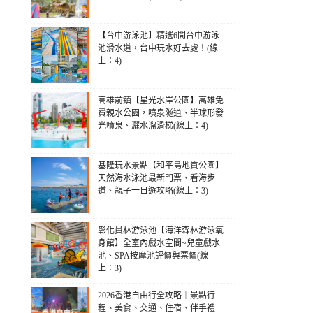
【台中游泳池】精選6間台中游泳
池滑水道，台中玩水好去處！(線
上：4)
高雄前鎮【星光水岸公園】高雄免
費親水公園，噴泉隧道、半球形發
光噴泉、灑水溜滑梯(線上：4)
基隆玩水景點【和平島地質公園】
天然海水泳池最新門票、看海步
道、親子一日遊攻略(線上：3)
彰化員林游泳池【海洋森林游泳氧
身館】全室內戲水空間~兒童戲水
池、SPA按摩池評價與票價(線
上：3)
2026香港自由行全攻略｜景點行
程、美食、交通、住宿、伴手禮一