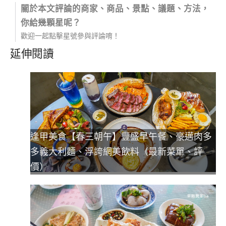
關於本文評論的商家、商品、景點、議題、方法，
你給幾顆星呢？
歡迎一起點擊星號參與評論唷！
延伸閱讀
逢甲美食【春三朝午】豐盛早午餐、豪邁肉多
多義大利麵、浮誇網美飲料（最新菜單、評
價）