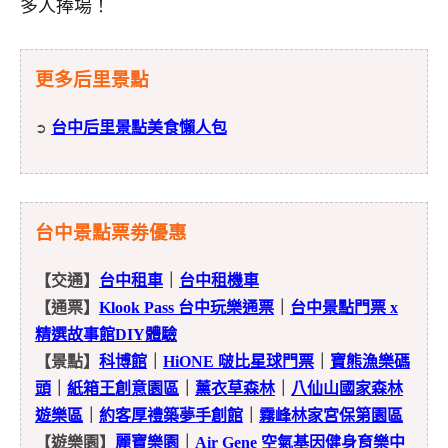
多人捧場！
更多后里景點
台中后里景點美食懶人包
➲
台中景點票劵優惠
【交通】
台中租車
｜
台中租機車
【通票】
Klook Pass 台中玩樂通票
｜
台中景點門票 x
精選故事館DIY體驗
【景點】
科博館
｜
HiONE 啵比星球門票
｜
寶熊漁樂碼
頭
｜
紙箱王創意園區
｜
薰衣草森林
｜
八仙山國家森林
遊樂區
｜
約客厚禮築夢手創館
｜
霧峰林家宮保第園區
【遊樂園】
麗寶樂園
｜
Air Gene 空氣基因健身育樂中