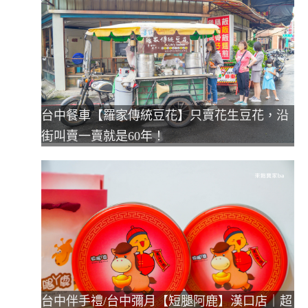
台中餐車【羅家傳統豆花】只賣花生豆花，沿
街叫賣一賣就是60年！
台中伴手禮/台中彌月【短腿阿鹿】漢口店｜超