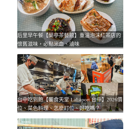
后里早午餐【蘭亭茶藝館】重溫泡沫紅茶店的
懷舊滋味，必點米血、滷味
台中吃到飽【饗食天堂 LaLaport 台中】2026價
位、菜色料理、怎麼訂位、好吃嗎？