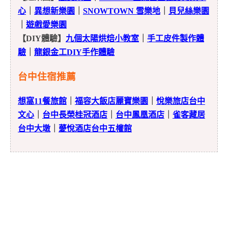
心
｜
異想新樂園
｜
SNOWTOWN 雪樂地
｜
貝兒絲樂園
｜
遊戲愛樂園
【DIY體驗】
九個太陽烘焙小教室
｜
手工皮件製作體
驗
｜
龍銀金工DIY手作體驗
台中住宿推薦
想窩11餐旅館
｜
福容大飯店麗寶樂園
｜
悅樂旅店台中
文心
｜
台中長榮桂冠酒店
｜
台中鳳凰酒店
｜
雀客藏居
台中大墩
｜
薆悅酒店台中五權館