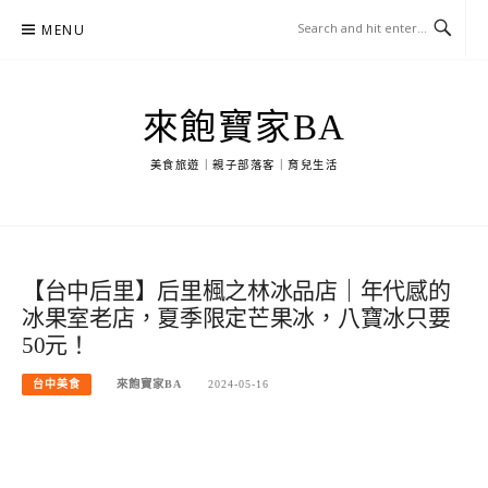
Skip
MENU
to
content
來飽寶家BA
美食旅遊｜親子部落客｜育兒生活
【台中后里】后里楓之林冰品店｜年代感的
冰果室老店，夏季限定芒果冰，八寶冰只要
50元！
台中美食
來飽寶家BA
2024-05-16