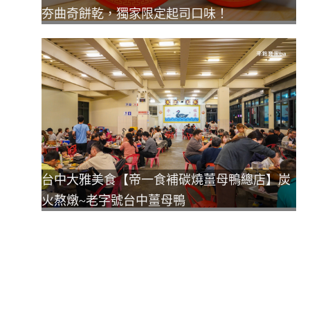
夯曲奇餅乾，獨家限定起司口味！
台中大雅美食【帝一食補碳燒薑母鴨總店】炭
火熬燉~老字號台中薑母鴨