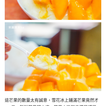
這芒果的數量太有誠意，雪花冰上鋪滿芒果竟然才