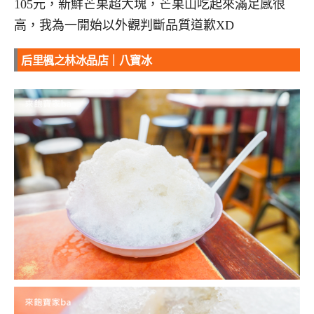
105元，新鮮芒果超大塊，芒果山吃起來滿足感很
高，我為一開始以外觀判斷品質道歉XD
后里楓之林冰品店｜八寶冰