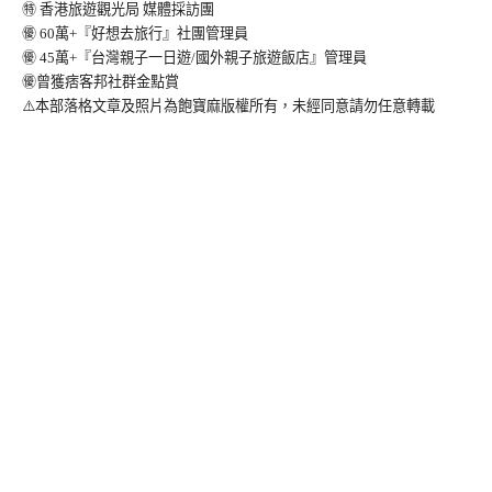
㊕ 香港旅遊觀光局 媒體採訪團
㊝ 60萬+『好想去旅行』社團管理員
㊝ 45萬+『台灣親子一日遊/國外親子旅遊飯店』管理員
㊝曾獲痞客邦社群金點賞
⚠️本部落格文章及照片為飽寶麻版權所有，未經同意請勿任意轉載