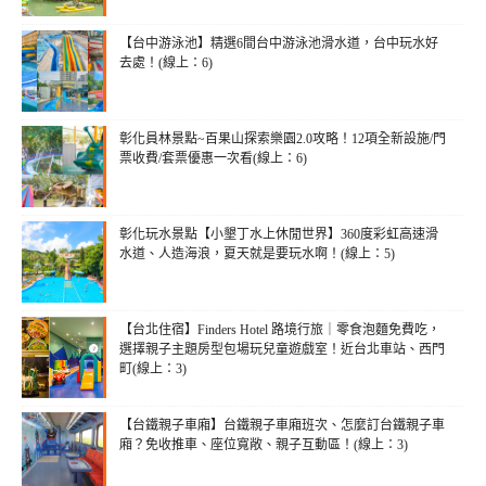
【台中游泳池】精選6間台中游泳池滑水道，台中玩水好
去處！(線上：6)
彰化員林景點~百果山探索樂園2.0攻略！12項全新設施/門
票收費/套票優惠一次看(線上：6)
彰化玩水景點【小墾丁水上休閒世界】360度彩虹高速滑
水道、人造海浪，夏天就是要玩水啊！(線上：5)
【台北住宿】Finders Hotel 路境行旅｜零食泡麵免費吃，
選擇親子主題房型包場玩兒童遊戲室！近台北車站、西門
町(線上：3)
【台鐵親子車廂】台鐵親子車廂班次、怎麼訂台鐵親子車
廂？免收推車、座位寬敞、親子互動區！(線上：3)