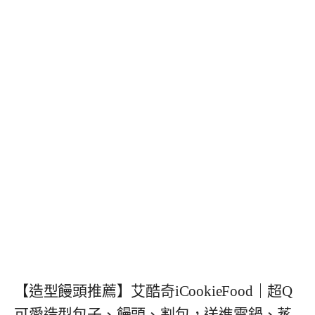
【造型饅頭推薦】艾酷奇iCookieFood｜超Q
可愛造型包子、饅頭、割包，送進電鍋、蒸