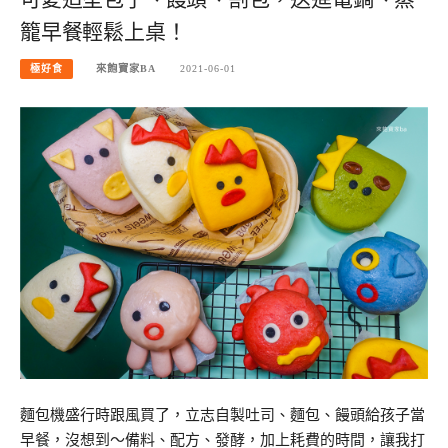
籠早餐輕鬆上桌！
極好食
來飽寶家BA
2021-06-01
麵包機盛行時跟風買了，立志自製吐司、麵包、饅頭給孩子當
早餐，沒想到～備料、配方、發酵，加上耗費的時間，讓我打