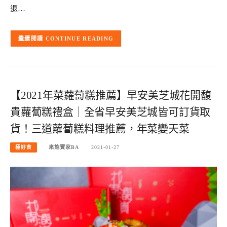
退…
CONTINUE READING
【2021年菜蘿蔔糕推薦】早安美芝城花開馥
貴蘿蔔糕禮盒｜全省早安美芝城皆可訂貨取
貨！三道蘿蔔糕料理推薦，年菜變天菜
極好食
來飽寶家BA
2021-01-27