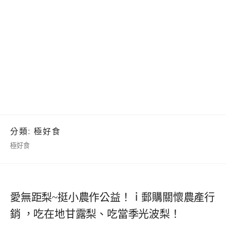
分類:
極好食
極好食
愛無距梨~挺小農作公益！ｉ郵購關懷農產行
銷 ，吃在地甘露梨、吃當季光波梨！