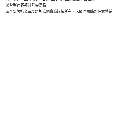
㊝曾獲痞客邦社群金點賞
⚠️本部落格文章及照片為飽寶麻版權所有，未經同意請勿任意轉載