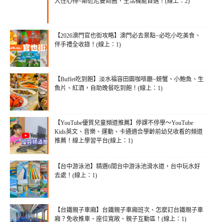
入住心得~鄰近尼曼商圈，生活機能首選！(線上：2)
【2026澳門官也街攻略】澳門必去景點~必吃小吃美食、
伴手禮全收錄！(線上：1)
【Buffet吃到飽】淡水福容田園咖啡廳~螃蟹、小鮑魚、生
魚片、紅酒，自助晚餐吃到飽！(線上：1)
【YouTube優質兒童頻道推薦】停課不停學～YouTube
Kids英文、音樂、運動、卡通適合學齡前幼兒收看的頻道
推薦！線上學習平台(線上：1)
【台中游泳池】精選6間台中游泳池滑水道，台中玩水好
去處！(線上：1)
【台鐵親子車廂】台鐵親子車廂班次、怎麼訂台鐵親子車
廂？免收推車、座位寬敞、親子互動區！(線上：1)