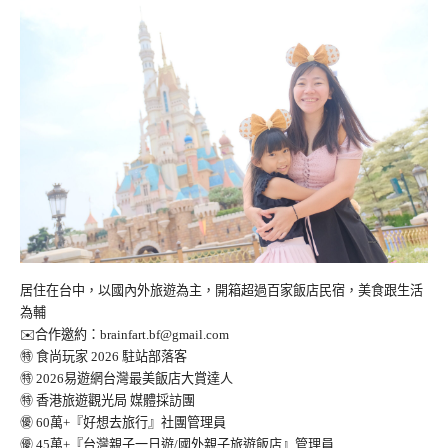
居住在台中，以國內外旅遊為主，開箱超過百家飯店民宿，美食跟生活
為輔
✉️合作邀約：
brainfart.bf@gmail.com
㊕ 食尚玩家 2026 駐站部落客
㊕ 2026易遊網台灣最美飯店大賞達人
㊕ 香港旅遊觀光局 媒體採訪團
㊝ 60萬+『好想去旅行』社團管理員
㊝ 45萬+『台灣親子一日遊/國外親子旅遊飯店』管理員