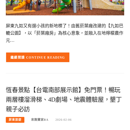
屏東九如又有遛小孩的新地標了！由舊菸葉廠改建的【九如巴
轆公園】，以「菸葉廠房」為核心意象，並融入在地檸檬農作
元…
CONTINUE READING
恆春景點【台電南部展示館】免門票！暢玩
兩層樓溜滑梯、4D劇場、地震體驗屋，墾丁
親子必訪
屏東旅遊
來飽寶家BA
2026-02-06