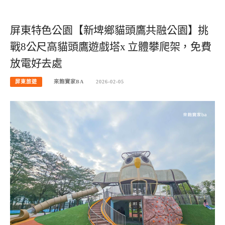
屏東特色公園【新埤鄉貓頭鷹共融公園】挑
戰8公尺高貓頭鷹遊戲塔x 立體攀爬架，免費
放電好去處
屏東旅遊
來飽寶家BA
2026-02-05