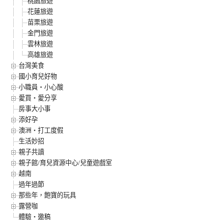
桃園旅遊
花蓮旅遊
苗栗旅遊
金門旅遊
雲林旅遊
高雄旅遊
台灣美食
國小育兒好物
小職員‧小心酸
愛買‧愛分享
房事大小事
添好孕
澳洲‧打工度假
生活妙招
親子共讀
親子館/育兒資源中心/兒童遊戲室
越南
過年過節
那些年，飽寶的玩具
露營咖
體驗‧邀稿