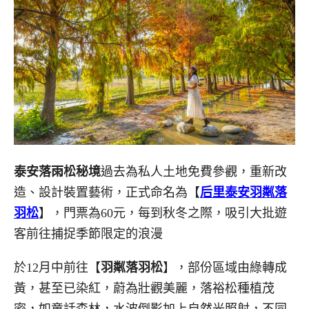
泰安落雨松秘境
過去為私人土地免費參觀，重新改
造、設計裝置藝術，正式命名為【
后里泰安羽粼落
羽松
】，門票為60元，每到秋冬之際，吸引大批遊
客前往捕捉季節限定的浪漫
於12月中前往【
羽粼落羽松
】，部份區域由綠轉成
黃，甚至已染紅，蔚為壯觀美麗，落裕松種植茂
密，如童話森林，水波倒影加上自然光照射，不同