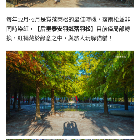
每年12月~2月是賞落雨松的最佳時機，落雨松並非
同時染紅，【
后里泰安羽粼落羽松
】目前僅局部轉
換，紅褐藏於綠意之中，與旅人玩躲貓貓！