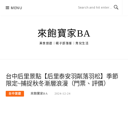
Skip
MENU
to
content
來飽寶家BA
美食旅遊｜親子部落客｜育兒生活
台中后里景點【后里泰安羽粼落羽松】季節
限定~捕捉秋冬漸層浪漫（門票、評價）
台中旅遊
來飽寶家BA
2024-12-24