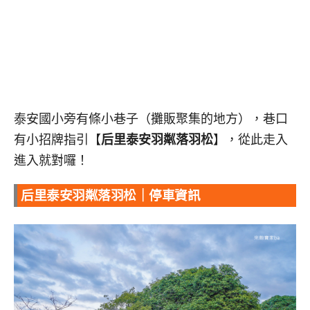
泰安國小旁有條小巷子（攤販聚集的地方），巷口
有小招牌指引【
后里泰安羽粼落羽松
】，從此走入
進入就對囉！
后里泰安羽粼落羽松｜停車資訊