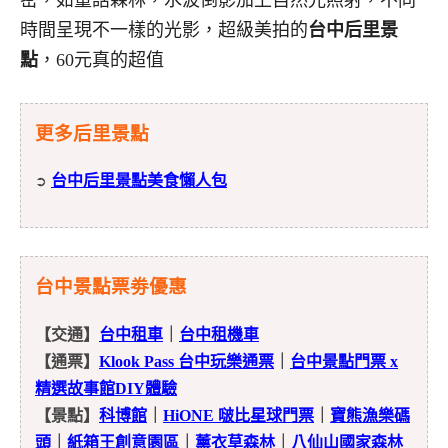
時間呈現不一樣的光影，超級美拍的
台中后里景
點
，60元真的超值
更多后里景點
台中后里景點美食懶人包
➲
台中景點票劵優惠
【交通】
台中租車
｜
台中租機車
【通票】
Klook Pass 台中玩樂通票
｜
台中景點門票 x
精選故事館DIY體驗
【景點】
科博館
｜
HiONE 啵比星球門票
｜
寶熊漁樂碼
頭
｜
紙箱王創意園區
｜
薰衣草森林
｜
八仙山國家森林