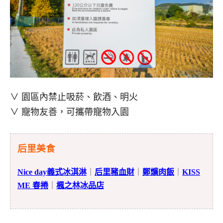
∨ 園區內禁止吸菸、飲酒、明火
∨ 寵物友善，可攜帶寵物入園
后里美食
Nice day義式冰淇淋
｜
后里豬血財
｜
鄭爌肉飯
｜
KISS
ME 春捲
｜
楓之林冰品店