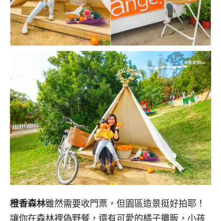
橙香森林
雖然需要收門票，但園區造景挺好拍耶！
讓你在森林裡偽野餐，還有可愛的橘子攤販，小孩