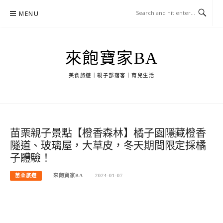
Skip
MENU
to
content
來飽寶家BA
美食旅遊｜親子部落客｜育兒生活
苗栗親子景點【橙香森林】橘子園隱藏橙香
隧道、玻璃屋，大草皮，冬天期間限定採橘
子體驗！
苗栗旅遊
來飽寶家BA
2024-01-07