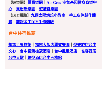
【遊樂園】
麗寶樂園
｜
Air Gene 空氣基因健身育樂中
心
｜
異想新樂園
｜
遊戲愛樂園
【DIY體驗】
九個太陽烘焙小教室
｜
手工皮件製作體
驗
｜
龍銀金工DIY手作體驗
台中住宿推薦
想窩11餐旅館
｜
福容大飯店麗寶樂園
｜
悅樂旅店台中
文心
｜
台中長榮桂冠酒店
｜
台中鳳凰酒店
｜
雀客藏居
台中大墩
｜
薆悅酒店台中五權館