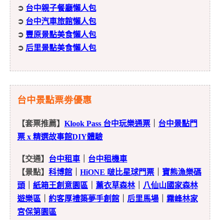
➲
台中親子餐廳懶人包
➲
台中汽車旅館懶人包
➲
豐原景點美食懶人包
➲
后里景點美食懶人包
台中景點票劵優惠
【套票推薦】
Klook Pass 台中玩樂通票
｜
台中景點門
票 x 精選故事館DIY體驗
【交通】
台中租車
｜
台中租機車
【景點】
科博館
｜
HiONE 啵比星球門票
｜
寶熊漁樂碼
頭
｜
紙箱王創意園區
｜
薰衣草森林
｜
八仙山國家森林
遊樂區
｜
約客厚禮築夢手創館
｜
后里馬場
｜
霧峰林家
宮保第園區