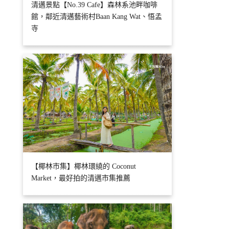
清邁景點【No.39 Cafe】森林系池畔咖啡
館，鄰近清邁藝術村Baan Kang Wat、悟孟
寺
【椰林市集】椰林環繞的 Coconut
Market，最好拍的清邁市集推薦