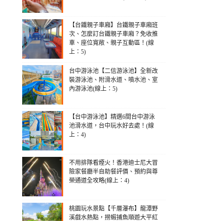
【台鐵親子車廂】台鐵親子車廂班
次、怎麼訂台鐵親子車廂？免收推
車、座位寬敞、親子互動區！(線
上：5)
台中游泳池【二信游泳池】全新改
裝游泳池、附滑水道、噴水池、室
內游泳池(線上：5)
【台中游泳池】精選6間台中游泳
池滑水道，台中玩水好去處！(線
上：4)
不用排隊看煙火！香港迪士尼大冒
險家餐廳半自助餐評價、預約與尊
榮通道全攻略(線上：4)
桃園玩水景點【千層瀑布】龍潭野
溪戲水熱點，撈蝦捕魚順遊大平紅