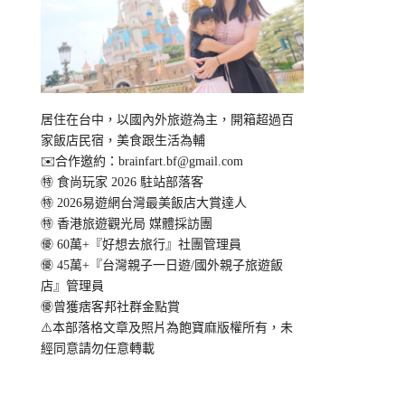
居住在台中，以國內外旅遊為主，開箱超過百
家飯店民宿，美食跟生活為輔
✉️合作邀約：
brainfart.bf@gmail.com
㊕ 食尚玩家 2026 駐站部落客
㊕ 2026易遊網台灣最美飯店大賞達人
㊕ 香港旅遊觀光局 媒體採訪團
㊝ 60萬+『好想去旅行』社團管理員
㊝ 45萬+『台灣親子一日遊/國外親子旅遊飯
店』管理員
㊝曾獲痞客邦社群金點賞
⚠️本部落格文章及照片為飽寶麻版權所有，未
經同意請勿任意轉載