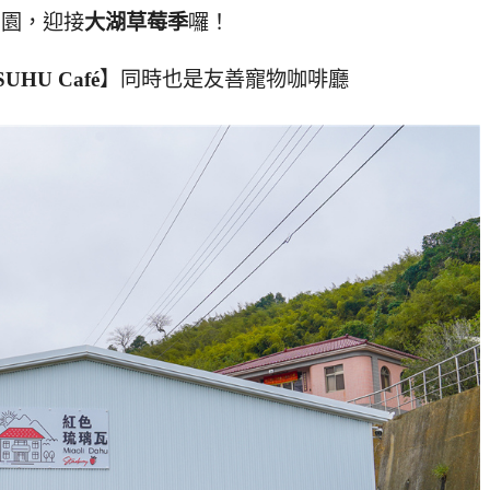
式開園，迎接
大湖草莓季
囉！
UHU Café
】同時也是友善寵物咖啡廳