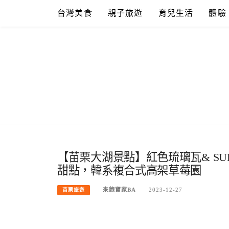
Skip
台灣美食
親子旅遊
育兒生活
體驗
to
content
【苗栗大湖景點】紅色琉璃瓦& SUH
甜點，韓系複合式高架草莓園
來飽寶家BA
2023-12-27
苗栗旅遊