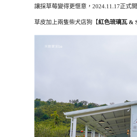
讓採草莓變得更愜意，2024.11.17正
草皮加上兩隻柴犬店狗【
紅色琉璃瓦 & S