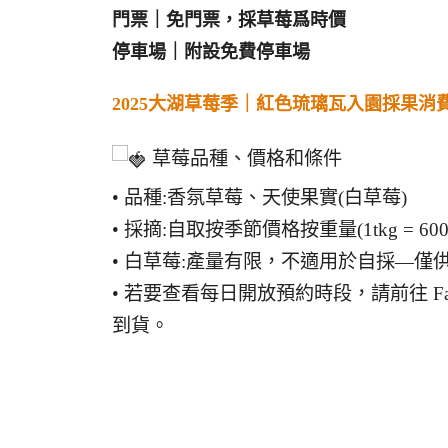
門票｜免門票，採草莓爲時價
停車場｜附設免費停車場
2025大湖草莓季｜紅色琉璃瓦入園採果消
草莓品種、價格和條件
• 品種:香氛草莓、天使果實(白草莓)
• 採摘:自取按季節價格按重量(1tkg = 60
• 白草莓:產量有限，不適用於自採—僅
• 若要查看每日開放預約時段，請前往 Face
到貨。