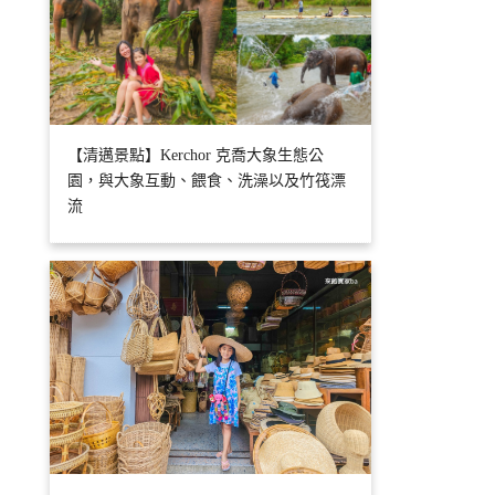
【清邁景點】Kerchor 克喬大象生態公
園，與大象互動、餵食、洗澡以及竹筏漂
流