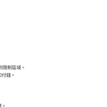
越到限制區域。
和付錢。
傷。