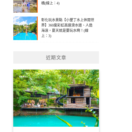
橋(線上：4)
彰化玩水景點【小墾丁水上休閒世
界】360度彩虹高速滑水道、人造
海浪，夏天就是要玩水啊！(線
上：3)
近期文章