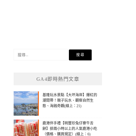
搜
尋
關
鍵
GA4即時熱門文章
字:
基隆玩水景點【大坪海岸】爆紅的
潮間帶！親子玩水、觀察自然生
態、海蝕奇觀(線上：21)
鹿港伴手禮【明豐珍兔仔寮牛舌
餅】排兩小時以上的人氣鹿港小吃
（價格、購買規定）(線上：6)