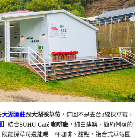
去
大湖酒莊
跟
大湖採草莓
，這回不是去台3線採草莓，
園
】結合
SUHU Café 咖啡廳
，純白建築、簡約俐落的
，既能採草莓還能喝一杯咖啡、甜點，複合式草莓園