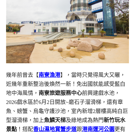
幾年前曾去【
南寮漁港
】，當時只覺得風大又曬，
近幾年重新整治後煥然一新！免出國就能感受藍白
地中海風情，
南寮旅遊服務中心
前興建戲水池，
2026戲水區於6月2日開放~磨石子溜滑梯，還有章
魚、螃蟹、烏龜守護沙池，室內新增2層樓高純白巨
型溜滑梯，加上
魚鱗天梯
及綠地成為熱門
新竹玩水
景點
！搭配
香山濕地賞蟹步道
跟
港南運河公園
更有