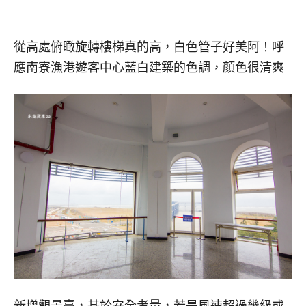
從高處俯瞰旋轉樓梯真的高，白色管子好美阿！呼
應南寮漁港遊客中心藍白建築的色調，顏色很清爽
新增觀景臺，基於安全考量，若是風速超過幾級或