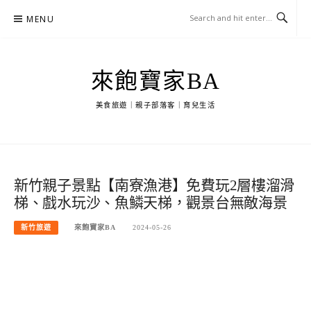
Skip
MENU
to
content
來飽寶家BA
美食旅遊｜親子部落客｜育兒生活
新竹親子景點【南寮漁港】免費玩2層樓溜滑
梯、戲水玩沙、魚鱗天梯，觀景台無敵海景
新竹旅遊
來飽寶家BA
2024-05-26