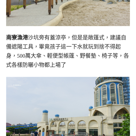
南寮漁港
沙坑旁有蓋涼亭，但是是敞篷式，建議自
備遮陽工具，畢竟孩子這一下水就玩到捨不得起
身，500萬大傘、輕便型帳篷、野餐墊、椅子等，各
式各樣防曬小物都上場了