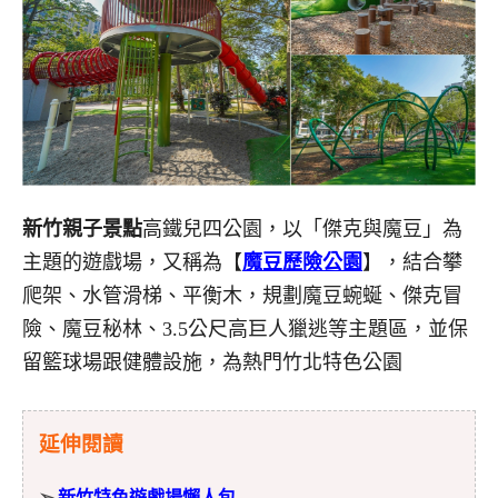
新竹親子景點
高鐵兒四公園，以「傑克與魔豆」為
主題的遊戲場，又稱為【
魔豆歷險公園
】，結合攀
爬架、水管滑梯、平衡木，規劃魔豆蜿蜒、傑克冒
險、魔豆秘林、3.5公尺高巨人獵逃等主題區，並保
留籃球場跟健體設施，為熱門竹北特色公園
延伸閱讀
➢
新竹特色遊戲場懶人包