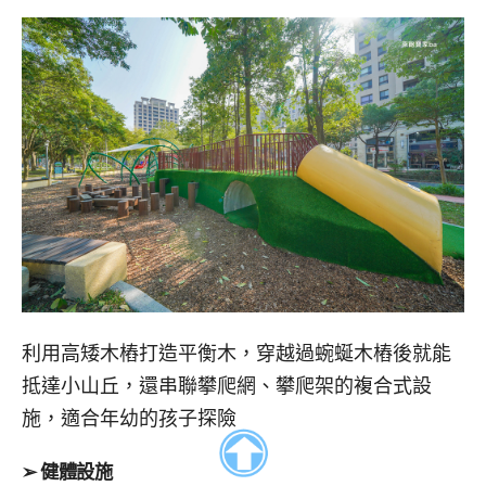
利用高矮木樁打造平衡木，穿越過蜿蜒木樁後就能
抵達小山丘，還串聯攀爬網、攀爬架的複合式設
施，適合年幼的孩子探險
➢ 健體設施