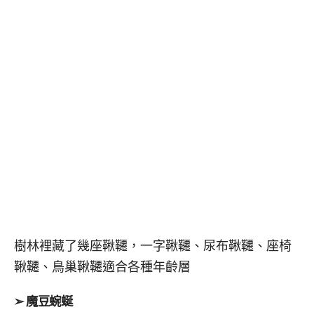
樹林裡藏了幾座鞦韆，一字鞦韆、尿布鞦韆、座椅
鞦韆、鳥巢鞦韆適合各種年齡層
➢ 魔豆蜿蜒