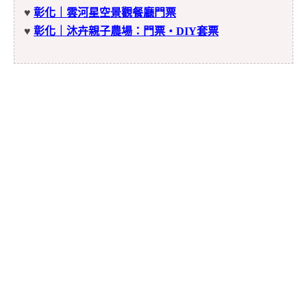
♥
彰化｜雲河星空景觀餐廳門票
♥
彰化｜沐卉親子農場：門票・DIY套票