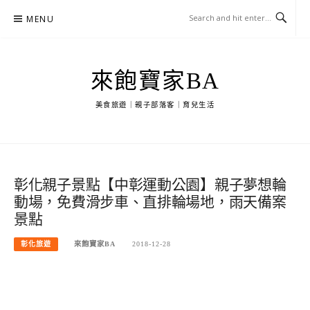
Skip
MENU
to
content
來飽寶家BA
美食旅遊｜親子部落客｜育兒生活
彰化親子景點【中彰運動公園】親子夢想輪
動場，免費滑步車、直排輪場地，雨天備案
景點
彰化旅遊
來飽寶家BA
2018-12-28