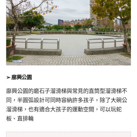
➢ 廍興公園
廍興公園的磨石子溜滑梯與常見的直筒型溜滑梯不
同，半圓弧設計可同時容納許多孩子，除了大碗公
溜滑梯，也有適合大孩子的運動空間，可以玩蛇
板、直排輪