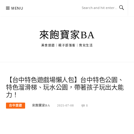
Skip
MENU
to
content
來飽寶家BA
美食旅遊｜親子部落客｜育兒生活
【台中特色遊戲場懶人包】台中特色公園、
特色溜滑梯、玩水公園，帶著孩子玩出大能
力！
台中旅遊
來飽寶家BA
2025-07-08
1