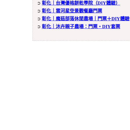
➲
彰化｜台灣優格餅乾學院（DIY體驗）
➲
彰化｜雲河星空景觀餐廳門票
➲
彰化｜魔菇部落休閒農場｜門票＋DIY體驗
➲
彰化｜沐卉親子農場：門票・DIY套票