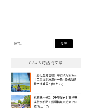
搜
尋
關
鍵
GA4即時熱門文章
字:
【彰化鹿港住宿】華宿濱海館Seas
｜工業風消波塊住一晚~海景房飽
覽西濱美景！(線上：7)
桃園玩水景點【千層瀑布】龍潭野
溪戲水熱點，撈蝦捕魚順遊大平紅
橋(線上：7)