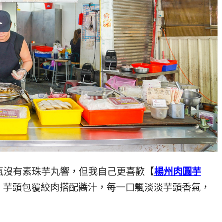
氣沒有素珠芋丸響，但我自己更喜歡【
楊州肉圓芋
，芋頭包覆絞肉搭配醬汁，每一口飄淡淡芋頭香氣，