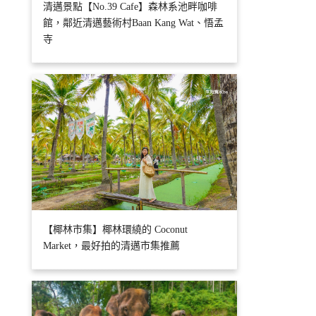
清邁景點【No.39 Cafe】森林系池畔咖啡
館，鄰近清邁藝術村Baan Kang Wat、悟孟
寺
【椰林市集】椰林環繞的 Coconut
Market，最好拍的清邁市集推薦