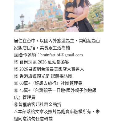
居住在台中，以國內外旅遊為主，開箱超過百
家飯店民宿，美食跟生活為輔
✉️合作邀約：
brainfart.bf@gmail.com
㊕ 食尚玩家 2026 駐站部落客
㊕ 2026易遊網台灣最美飯店大賞達人
㊕ 香港旅遊觀光局 媒體採訪團
㊝ 60萬+『好想去旅行』社團管理員
㊝ 45萬+『台灣親子一日遊/國外親子旅遊飯
店』管理員
㊝曾獲痞客邦社群金點賞
⚠️本部落格文章及照片為飽寶麻版權所有，未
經同意請勿任意轉載