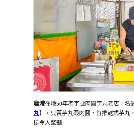
鹿港
在地50年老字號肉圓芋丸老店，名
丸
】，只賣芋丸跟肉圓，首推乾式芋丸
挺令人驚豔