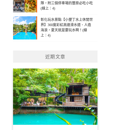
隊，附三個停車場的豐原必吃小吃
(線上：4)
彰化玩水景點【小墾丁水上休閒世
界】360度彩虹高速滑水道、人造
海浪，夏天就是要玩水啊！(線
上：4)
近期文章