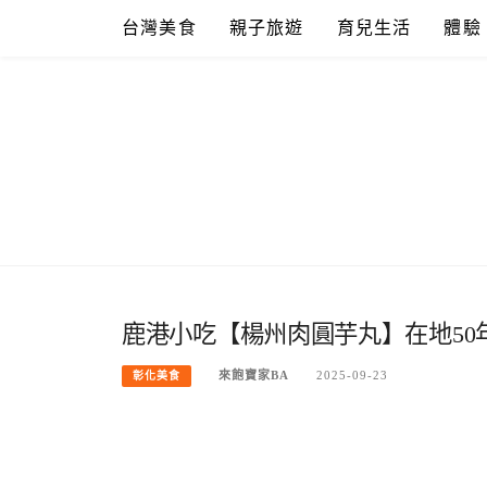
Skip
台灣美食
親子旅遊
育兒生活
體驗
to
content
鹿港小吃【楊州肉圓芋丸】在地50
來飽寶家BA
2025-09-23
彰化美食