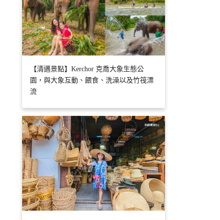
【清邁景點】Kerchor 克喬大象生態公
園，與大象互動、餵食、洗澡以及竹筏漂
流