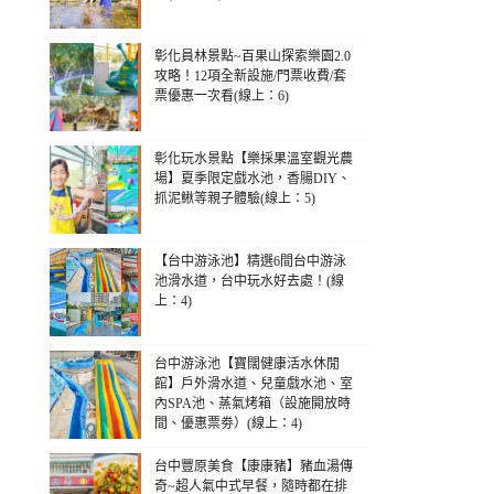
彰化員林景點~百果山探索樂園2.0
攻略！12項全新設施/門票收費/套
票優惠一次看(線上：6)
彰化玩水景點【樂採果溫室觀光農
場】夏季限定戲水池，香腸DIY、
抓泥鰍等親子體驗(線上：5)
【台中游泳池】精選6間台中游泳
池滑水道，台中玩水好去處！(線
上：4)
台中游泳池【寶闊健康活水休閒
館】戶外滑水道、兒童戲水池、室
內SPA池、蒸氣烤箱（設施開放時
間、優惠票劵）(線上：4)
台中豐原美食【康康豬】豬血湯傳
奇~超人氣中式早餐，隨時都在排