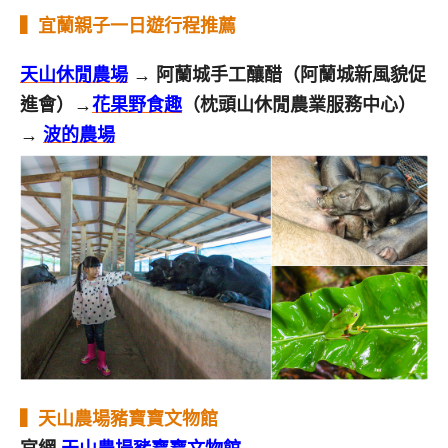
▍
宜蘭親子一日遊行程推薦
天山休閒農場
→ 阿蘭城手工釀醋（阿蘭城新風貌促
進會）→
花果野食趣
（枕頭山休閒農業服務中心）
→
波的農場
▍
天山農場豬寶寶文物館