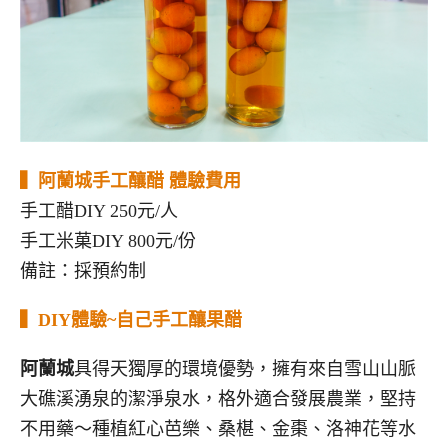
▍
阿蘭城手工釀醋 體驗費用
手工醋DIY 250元/人
手工米菓DIY 800元/份
備註：採預約制
▍DIY體驗~自己手工釀果醋
阿蘭城
具得天獨厚的環境優勢，擁有來自雪山山脈
大礁溪湧泉的潔淨泉水，格外適合發展農業，堅持
不用藥～種植紅心芭樂、桑椹、金棗、洛神花等水