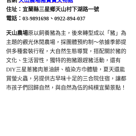
官網
天山農場豬寶寶文物館
住址：宜蘭縣三星鄉天山村下湖路一號
電話：03-9891698、0922-894-037
天山農場
原以飼養豬為主，後來轉型成以「豬」為
主題的觀光休閒農場，採團體預約制～依據季節提
供多種套裝行程，大自然生態導覽，搭配關於豬的
文化、生活習性，獨特的抱豬跟趕豬活動，還有
DIY三星蔥豬肉蔥油餅、植染方巾體驗，夏天還能
賞螢火蟲，另提供古早味十足的三合院住宿，讓都
市孩子們回歸自然，與自然為伍的純樸宜蘭景點！