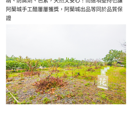
精、防腐劑、色素，天然又安心！而這項堅持也讓
阿蘭城手工醋屢屢獲獎，阿蘭城出品等同於品質保
證