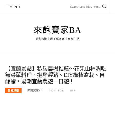
Skip
MENU
to
content
來飽寶家BA
美食旅遊｜親子部落客｜育兒生活
【宜蘭景點】私房農場推薦～花果山林澗吃
無菜單料理、抱豬趕豬、DIY綠植盆栽、自
釀醋，最潮宜蘭農遊一日遊！
宜蘭旅遊
來飽寶家BA
2021-11-28
2