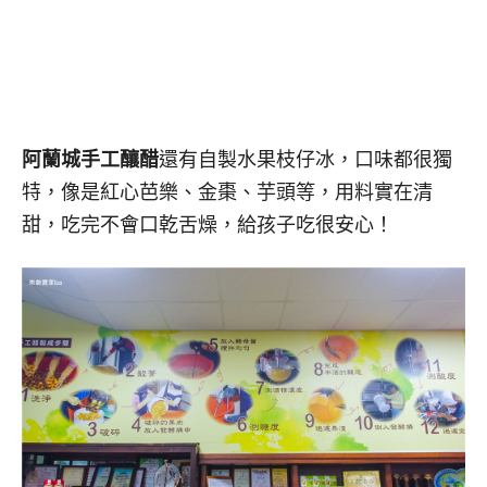
阿蘭城手工釀醋
還有自製水果枝仔冰，口味都很獨
特，像是紅心芭樂、金棗、芋頭等，用料實在清
甜，吃完不會口乾舌燥，給孩子吃很安心！