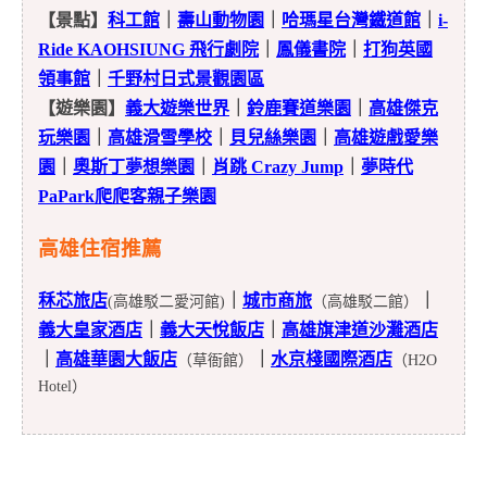
【景點】
科工館
｜
壽山動物園
｜
哈瑪星台灣鐵道館
｜
i-
Ride KAOHSIUNG 飛行劇院
｜
鳳儀書院
｜
打狗英國
領事館
｜
千野村日式景觀園區
【遊樂園】
義大遊樂世界
｜
鈴鹿賽道樂園
｜
高雄傑克
玩樂園
｜
高雄滑雪學校
｜
貝兒絲樂園
｜
高雄遊戲愛樂
園
｜
奧斯丁夢想樂園
｜
肖跳 Crazy Jump
｜
夢時代
PaPark爬爬客親子樂園
高雄住宿推薦
秝芯旅店
｜
城市商旅
｜
(高雄駁二愛河館)
（高雄駁二館）
義大皇家酒店
｜
義大天悅飯店
｜
高雄旗津道沙灘酒店
｜
高雄華園大飯店
｜
水京棧國際酒店
（草衙館）
（H2O
Hotel）