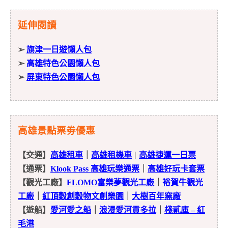
延伸閱讀
➢
旗津一日遊懶人包
➢
高雄特色公園懶人包
➢
屏東特色公園懶人包
高雄景點票劵優惠
【交通】
高雄租車
｜
高雄租機車
高雄捷運一日票
｜
【通票】
Klook Pass 高雄玩樂通票
｜
高雄好玩卡套票
【觀光工廠】
FLOMO富樂夢觀光工廠
｜
裕賀牛觀光
工廠
｜
紅頂穀創穀物文創樂園
｜
大樹百年窯廠
【遊船】
愛河愛之船
｜
浪漫愛河貢多拉
｜
棧貳庫 – 紅
毛港