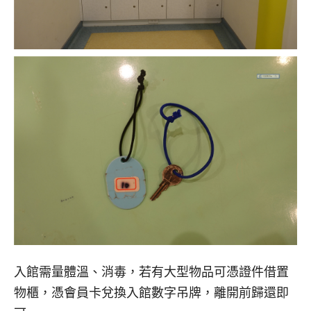
入館需量體溫、消毒，若有大型物品可憑證件借置
物櫃，憑會員卡兌換入館數字吊牌，離開前歸還即