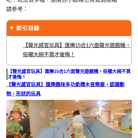
吧！玩法很多種，這兩台小媳婦也有寫過開箱
請參考：
索引目錄
【聲光感官玩具】匯樂15合1六面聲光遊戲機，
俗擱大碗不買才後悔！
【聲光感官玩具】匯樂15合1六面聲光遊戲機，俗擱大碗不買
才後悔！
【聲光感官玩具】匯樂趣味多功能積木音樂屋，認識動
物、形狀的玩具