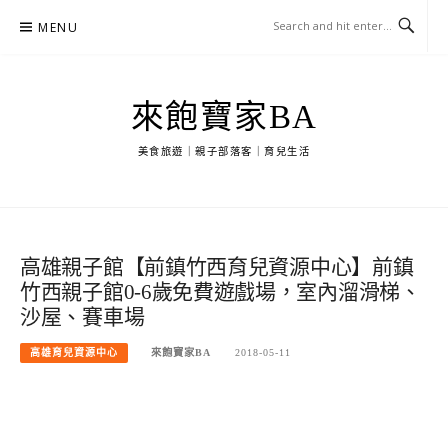
Skip
MENU
to
content
來飽寶家BA
美食旅遊｜親子部落客｜育兒生活
高雄親子館【前鎮竹西育兒資源中心】前鎮
竹西親子館0-6歲免費遊戲場，室內溜滑梯、
沙屋、賽車場
高雄育兒資源中心
來飽寶家BA
2018-05-11