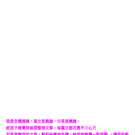
我是全職媽媽，寫文是興趣，分享是樂趣，
趁孩子睡覺時偷閒整理文章，每篇文都花費不少心力
若是喜歡我的文章，幫粉絲團按各讚，給我跟飽寶一點鼓勵 ，讓我有動