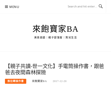
Skip
MENU
to
content
來飽寶家BA
美食旅遊｜親子部落客｜育兒生活
【親子共讀-世一文化】手電筒操作書，跟爸
爸去夜間森林探險
推拉轉操作書
來飽寶家BA
2017-12-20