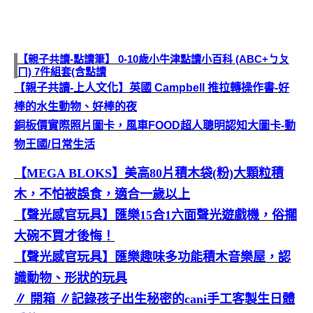
【親子共讀-點讀筆】 0-10歲小牛津點讀小百科 (ABC+ㄅㄆ
ㄇ) 7件組套(含點讀
【親子共讀-上人文化】英國 Campbell 推拉轉操作書-好
棒的水生動物、好棒的夜
銅板價實際照片圖卡，風車FOOD超人聰明認知大圖卡-動
物王國/日常生活
【MEGA BLOKS】美高80片積木袋(粉)大顆粒積
木，不怕被誤食，適合一歲以上
【聲光感官玩具】匯樂15合1六面聲光遊戲機，俗擱
大碗不買才後悔！
【聲光感官玩具】匯樂趣味多功能積木音樂屋，認
識動物、形狀的玩具
∥ 開箱 ∥記錄孩子出生秘密的cani手工客製生日體