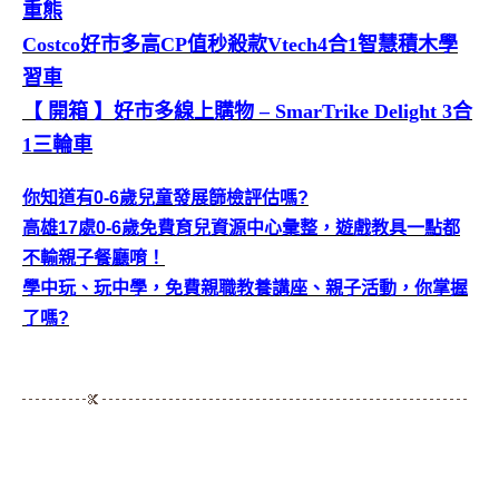
重熊
Costco好市多高CP值秒殺款Vtech4合1智慧積木學
習車
【 開箱 】好市多線上購物 – SmarTrike Delight 3合
1三輪車
你知道有0-6歲兒童發展篩檢評估嗎?
高雄17處0-6歲免費育兒資源中心彙整，遊戲教具一點都
不輸親子餐廳唷！
學中玩、玩中學，免費親職教養講座、親子活動，你掌握
了嗎?