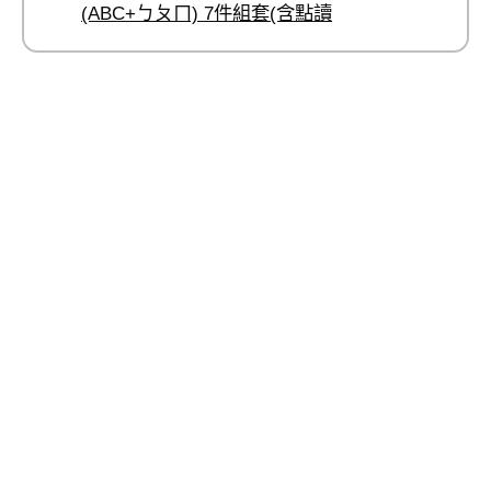
(ABC+ㄅㄆㄇ) 7件組套(含點讀