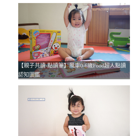
【親子共讀-點讀筆】風車0-6歲Food超人點讀
認知圖鑑