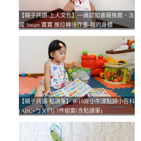
【親子共讀-上人文化】一歲認知書籍推薦，法
國 Smart 寶寶 推拉轉操作書-我的身體
【親子共讀-點讀筆】 0-10歲小牛津點讀小百科
(ABC+ㄅㄆㄇ) 7件組套(含點讀筆)