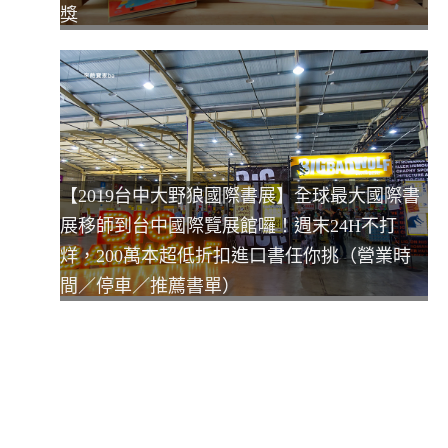
獎
【2019台中大野狼國際書展】全球最大國際書
展移師到台中國際覽展館囉！週末24H不打
烊，200萬本超低折扣進口書任你挑（營業時
間／停車／推薦書單）