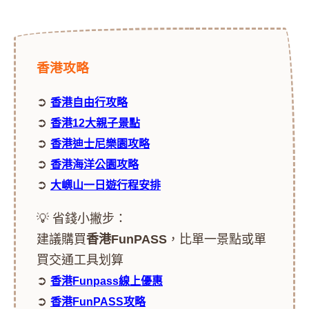
香港攻略
➲
香港自由行攻略
➲
香港12大親子景點
➲
香港迪士尼樂園攻略
➲
香港海洋公園攻略
➲
大嶼山一日遊行程安排
💡 省錢小撇步：
建議購買
香港FunPASS
，比單一景點或單
買交通工具划算
➲
香港Funpass線上優惠
➲
香港FunPASS攻略