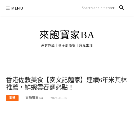
Skip
MENU
to
content
來飽寶家BA
美食旅遊｜親子部落客｜育兒生活
香港佐敦美食【麥文記麵家】連續6年米其林
推薦，鮮蝦雲吞麵必點！
香港
來飽寶家BA
2024-05-06