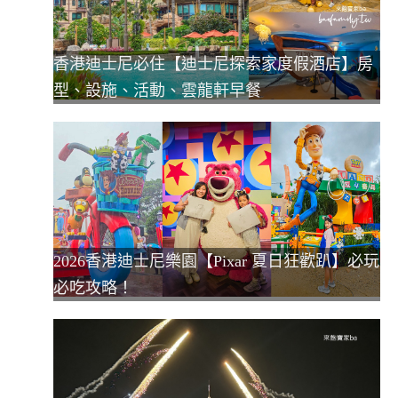
香港迪士尼必住【迪士尼探索家度假酒店】房
型、設施、活動、雲龍軒早餐
2026香港迪士尼樂園【Pixar 夏日狂歡趴】必玩
必吃攻略！