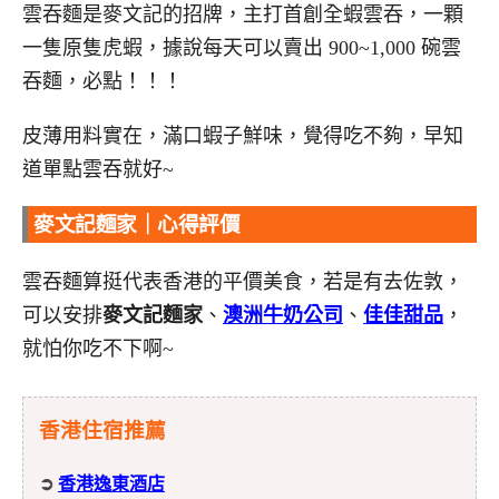
雲吞麵是麥文記的招牌，主打首創全蝦雲吞，一顆
一隻原隻虎蝦，據說每天可以賣出 900~1,000 碗雲
吞麵，必點！！！
皮薄用料實在，滿口蝦子鮮味，覺得吃不夠，早知
道單點雲吞就好~
麥文記麵家｜心得評價
雲吞麵算挺代表香港的平價美食，若是有去佐敦，
可以安排
麥文記麵家
、
澳洲牛奶公司
、
佳佳甜品
，
就怕你吃不下啊~
香港住宿推薦
➲
香港逸東酒店