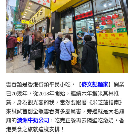
雲吞麵是香港街頭平民小吃，【
麥文記麵家
】開業
已70幾年，從2018年開始，連續六年獲米其林推
薦，身為觀光客的我，當然要跟著《米芝蓮指南》
來試試首創全蝦雲吞有多麼厲害，旁邊就是大名鼎
鼎的
澳洲牛奶公司
，吃完正餐再去隔壁吃燉奶，香
港美食之旅就這樣安排！