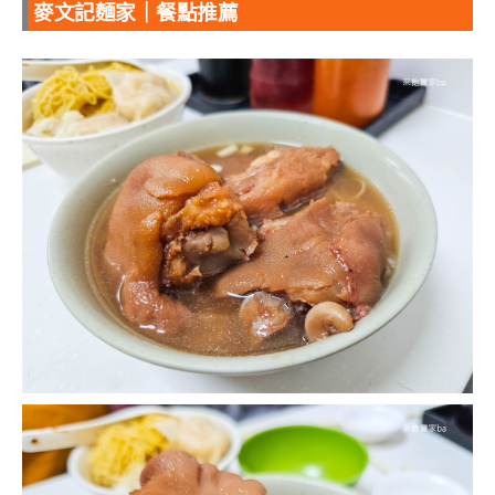
麥文記麵家｜餐點推薦