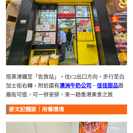
搭乘港鐵至「佐敦站」，往C2出口方向，步行至白
加士街右轉，附近還有
澳洲牛奶公司
、
佳佳甜品
跟
廟街可逛，可一併安排，來一趟香港美食之旅
麥文記麵家｜用餐環境