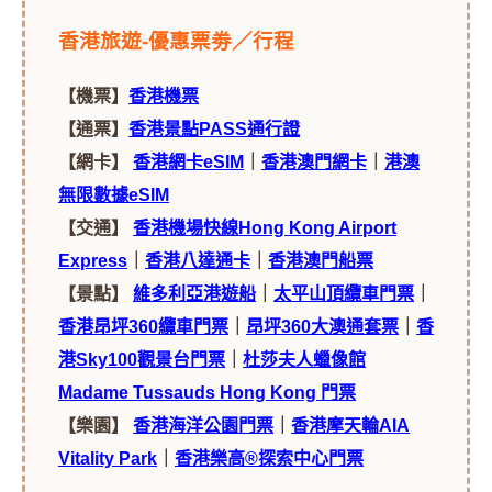
香港旅遊-優惠票劵／行程
【機票】
香港機票
【通票】
香港景點PASS通行證
【網卡】
香港網卡eSIM
｜
香港澳門網卡
｜
港澳
無限數據eSIM
【交通】
香港機場快線Hong
Kong Airport
Express
｜
香港八達通卡
｜
香港澳門船票
【景點】
維多利亞港遊船
｜
太平山頂纜車門票
｜
香港昂坪360纜車門票
｜
昂坪360大澳通套票
｜
香
港Sky100觀景台門票
｜
杜莎夫人蠟像館
Madame Tussauds Hong Kong 門票
【樂園】
香港海洋公園門票
｜
香港摩天輪AIA
Vitality Park
｜
香港樂高®探索中心門票