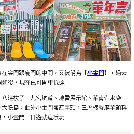
位在金門跟廈門的中間，又被稱為【
小金門
】，過去
開通後，現在已可開車抵達
八達樓子、九宮坑道、地雷展示館、華南汽水廠 、
訪大膽島，此外小金門盛產芋頭，三層樓餐廳芋頭料
食，小金門一日遊就這樣玩