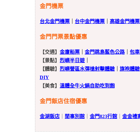
金門機票
台北金門機票
｜
台中金門機票
｜
高雄金門機票
金門門票景點優惠
【交通】
金廈船票
｜
金門跳島藍色公路
｜
包車
【景點】
烈嶼半日遊
｜
【體驗】
烈嶼營區水彈槍射擊體驗
｜
旗袍體驗
DIY
【美食】
溫體全牛火鍋自助吃到飽
金門飯店住宿優惠
金湖飯店
｜
閒事別館
｜
金門823行館
｜
金金禮