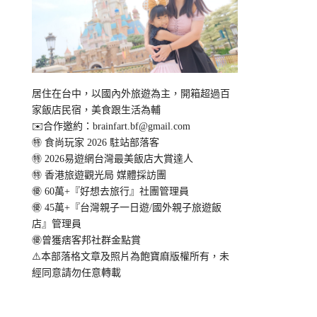
居住在台中，以國內外旅遊為主，開箱超過百
家飯店民宿，美食跟生活為輔
✉️合作邀約：
brainfart.bf@gmail.com
㊕ 食尚玩家 2026 駐站部落客
㊕ 2026易遊網台灣最美飯店大賞達人
㊕ 香港旅遊觀光局 媒體採訪團
㊝ 60萬+『好想去旅行』社團管理員
㊝ 45萬+『台灣親子一日遊/國外親子旅遊飯
店』管理員
㊝曾獲痞客邦社群金點賞
⚠️本部落格文章及照片為飽寶麻版權所有，未
經同意請勿任意轉載