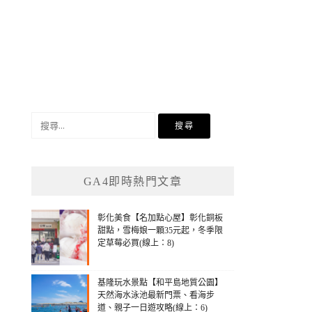
搜
尋
關
鍵
GA4即時熱門文章
字:
彰化美食【名加點心屋】彰化銅板
甜點，雪梅娘一顆35元起，冬季限
定草莓必買(線上：8)
基隆玩水景點【和平島地質公園】
天然海水泳池最新門票、看海步
道、親子一日遊攻略(線上：6)