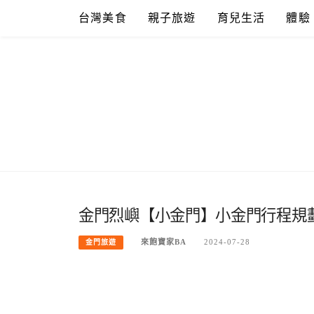
Skip
台灣美食
親子旅遊
育兒生活
體驗
to
content
金門烈嶼【小金門】小金門行程規
來飽寶家BA
2024-07-28
金門旅遊