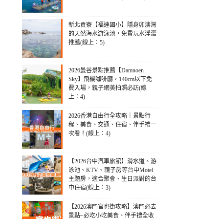
新北貢寮【福連國小】隱身卯澳灣
的天然海水游泳池，免費玩水浮潛
推薦(線上：5)
2026曼谷景點推薦【Damnoen
Sky】飛機咖啡廳，140cm以下免
費入場，親子網美拍照必訪(線
上：4)
2026香港自由行全攻略｜景點行
程、美食、交通、住宿、伴手禮一
次看！(線上：4)
【2026台中汽車旅館】滑水道、游
泳池、KTV、親子房等台中Motel
主題房，適合聚會、生日派對的台
中住宿(線上：3)
【2026澳門官也街攻略】澳門必去
景點~必吃小吃美食、伴手禮全收