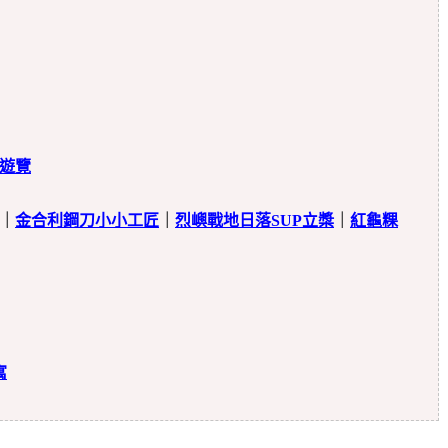
遊覽
｜
金合利鋼刀小小工匠
｜
烈嶼戰地日落SUP立槳
｜
紅龜粿
寓