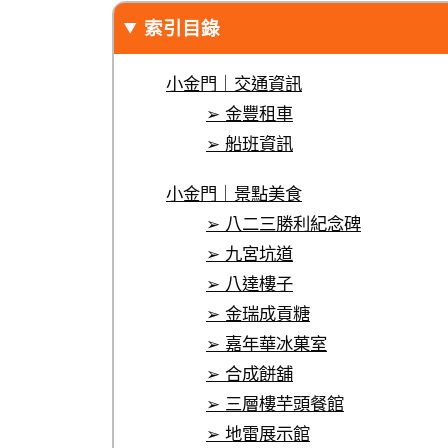
索引目錄
小金門｜交通資訊
➢ 金豐租車
➢ 船班資訊
小金門｜景點美食
➢ 八二三勝利紀念碑
➢ 九宮坑道
➢ 八達樓子
➢ 金瑞成貢糖
➢ 嘉年華冰菓室
➢ 合成餅舖
➢ 三層樓芋頭餐館
➢ 地雷展示館