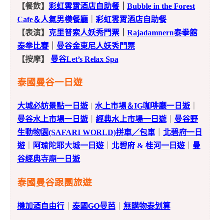
【餐飲】
彩虹雲霄酒店自助餐
｜
Bubble in the Forest
Cafe＆人氣男模餐廳
｜
彩虹雲霄酒店自助餐
【表演】
克里普索人妖秀門票
｜
Rajadamnern泰拳館
泰拳比賽
｜
曼谷金東尼人妖秀門票
【按摩】
曼谷Let’s Relax Spa
泰國曼谷一日遊
大城必訪景點一日遊
水上市場＆IG咖啡廳一日遊
｜
｜
曼谷水上市場一日遊
｜
經典水上市場一日遊
｜
曼谷野
生動物園(SAFARI WORLD)拼車／包車
｜
北碧府一日
遊
｜
阿瑜陀耶大城一日遊
｜
北碧府 & 桂河一日遊
｜
曼
谷經典寺廟一日遊
泰國曼谷跟團旅遊
機加酒自由行
｜
泰國GO曼芭
｜
無購物泰划算