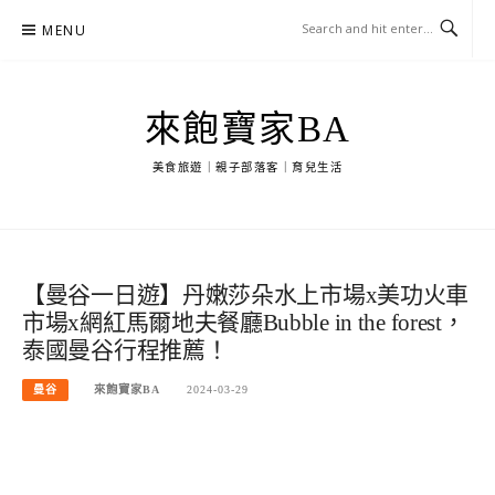
Skip
MENU
to
content
來飽寶家BA
美食旅遊｜親子部落客｜育兒生活
【曼谷一日遊】丹嫩莎朵水上市場x美功火車
市場x網紅馬爾地夫餐廳Bubble in the forest，
泰國曼谷行程推薦！
曼谷
來飽寶家BA
2024-03-29