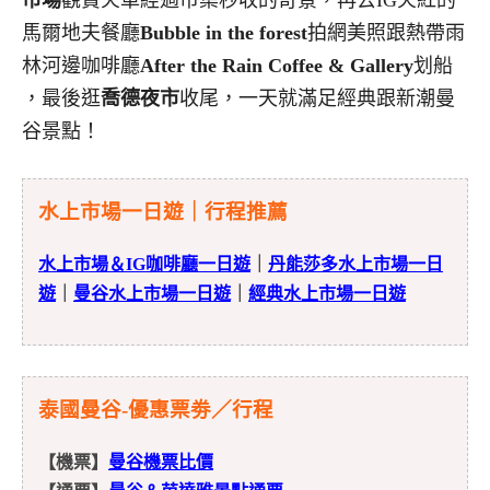
市場
觀賞火車經過市集秒收的奇景，再去IG火紅的
馬爾地夫餐廳
Bubble in the forest
拍網美照跟熱帶雨
林河邊咖啡廳
After the Rain Coffee & Gallery
划船
，最後逛
喬德夜市
收尾，一天就滿足經典跟新潮曼
谷景點！
水上市場一日遊｜行程推薦
水上市場＆IG咖啡廳一日遊
｜
丹能莎多水上市場一日
遊
｜
曼谷水上市場一日遊
｜
經典水上市場一日遊
泰國曼谷-優惠票劵／行程
【機票】
曼谷機票比價