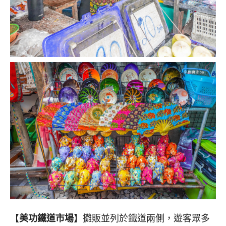
【
美功鐵道市場
】攤販並列於鐵道兩側，遊客眾多