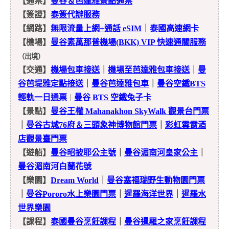
【通票】
曼谷＆芭達雅景點通票
【簽證】
泰簽代辦服務
【網路】
無限流量上網+通話 eSIM
｜
泰國高速網卡
【機場】
曼谷素萬那普機場(BKK) VIP 快速通關服務
（出境）
【交通】
機場包車接送
｜
機場至芭達雅包車接送
｜
曼
谷芭堤雅定點接送
｜
曼谷芭達雅包車
｜
曼谷空鐵BTS
輕軌一日通票
曼谷 BTS 空鐵兔子卡
｜
【景點】
曼谷王權 Mahanakhon SkyWalk 觀景台門票
｜
曼谷古城76府＆三頭象神博物館門票
｜
彩虹雲霄酒
店觀景臺門票
【遊船】
曼谷昭披耶公主號
｜
曼谷湄南河皇家公主
｜
曼谷湄南河白蘭花號
【樂園】
Dream World
｜
曼谷塞福瑞野生動物園門票
｜
曼谷Pororo水上樂園門票
｜
暹羅海洋世界
｜
暹羅水
世界樂園
【課程】
泰國曼谷烹飪課程
｜
曼谷暹羅之家烹飪課程