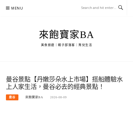
Skip
MENU
to
content
來飽寶家BA
美食旅遊｜親子部落客｜育兒生活
曼谷景點【丹嫩莎朵水上市場】搭船體驗水
上人家生活，曼谷必去的經典景點！
曼谷
來飽寶家BA
2026-08-09