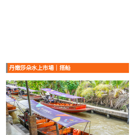
丹嫩莎朵水上市場｜搭船