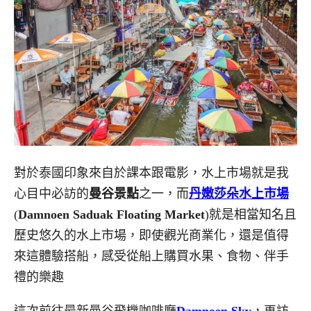
對於泰國印象來自於課本跟電影，水上市場就是我
心目中必訪的
曼谷景點
之一，而
丹嫩莎朵水上市場
(
Damnoen Saduak Floating Market
)就是相當知名且
歷史悠久的水上市場，即使觀光商業化，還是值得
來這體驗搭船，感受從船上購買水果、食物、伴手
禮的樂趣
這次前往最新曼谷飛機咖啡廳
Damnoen Sky
，再訪