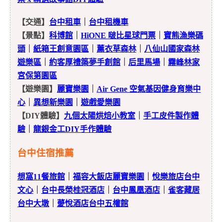
【交通】
台中租車
｜
台中租機車
【景點】
科博館
｜
HiONE 啵比星球門票
｜
寶熊漁樂碼
頭
｜
紙箱王創意園區
｜
薰衣草森林
｜
八仙山國家森林
遊樂區
｜
約客厚禮築夢手創館
｜
后里馬場
｜
霧峰林家
宮保第園區
【遊樂園】
麗寶樂園
｜
Air Gene 空氣基因健身育樂中
心
｜
異想新樂園
｜
遊戲愛樂園
【DIY體驗】
九個太陽烘焙小教室
｜
手工皮件製作體
驗
｜
龍銀金工DIY手作體驗
台中住宿推薦
想窩11餐旅館
｜
福容大飯店麗寶樂園
｜
悅樂旅店台中
文心
｜
台中長榮桂冠酒店
｜
台中鳳凰酒店
｜
雀客藏居
台中大墩
｜
薆悅酒店台中五權館