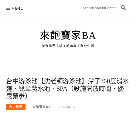
Skip
MENU
to
content
來飽寶家BA
美食旅遊｜親子部落客｜育兒生活
台中游泳池【沈老師游泳池】潭子360度滑水
道、兒童戲水池、SPA（設施開放時間、優
惠票劵）
台中旅遊
來飽寶家BA
2025-08-15