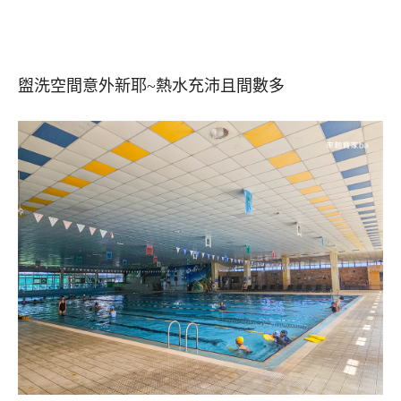
盥洗空間意外新耶~熱水充沛且間數多