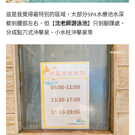
這是我覺得最特別的區域，大部分SPA水療池水深
都到腰部左右，但【
沈老師游泳池
】只到腳踝處，
分成點穴式沖擊泉、小水柱沖擊泉等