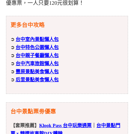
優惠票，一人只要120元很划算！
更多台中攻略
➲
台中室內景點懶人包
➲
台中特色公園懶人包
➲
台中親子餐廳懶人包
➲
台中汽車旅館懶人包
➲
豐原景點美食懶人包
➲
后里景點美食懶人包
台中景點票劵優惠
【套票推薦】
Klook Pass 台中玩樂通票
｜
台中景點門
票 x 精選故事館DIY體驗