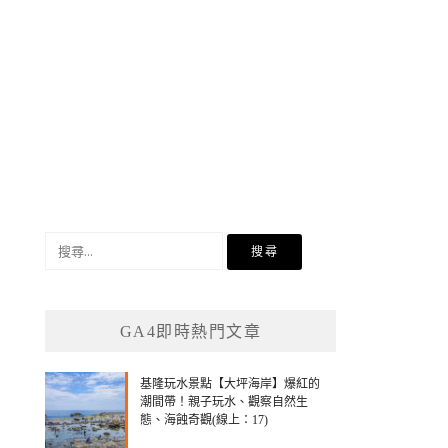
搜
尋
關
鍵
GA4即時熱門文章
字:
基隆玩水景點【大坪海岸】爆紅的
潮間帶！親子玩水、觀察自然生
態、海蝕奇觀(線上：17)