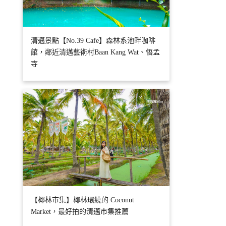
清邁景點【No.39 Cafe】森林系池畔咖啡
館，鄰近清邁藝術村Baan Kang Wat、悟孟
寺
【椰林市集】椰林環繞的 Coconut
Market，最好拍的清邁市集推薦