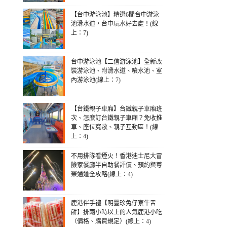
【台中游泳池】精選6間台中游泳
池滑水道，台中玩水好去處！(線
上：7)
台中游泳池【二信游泳池】全新改
裝游泳池、附滑水道、噴水池、室
內游泳池(線上：7)
【台鐵親子車廂】台鐵親子車廂班
次、怎麼訂台鐵親子車廂？免收推
車、座位寬敞、親子互動區！(線
上：4)
不用排隊看煙火！香港迪士尼大冒
險家餐廳半自助餐評價、預約與尊
榮通道全攻略(線上：4)
鹿港伴手禮【明豐珍兔仔寮牛舌
餅】排兩小時以上的人氣鹿港小吃
（價格、購買規定）(線上：4)