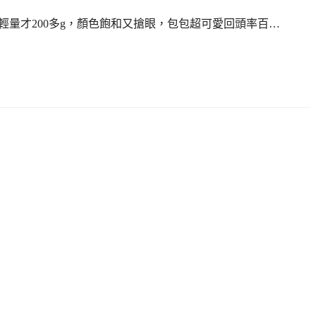
設計，超輕量才200多g，顏色飽和又搶眼，包包超可愛回頭率百…