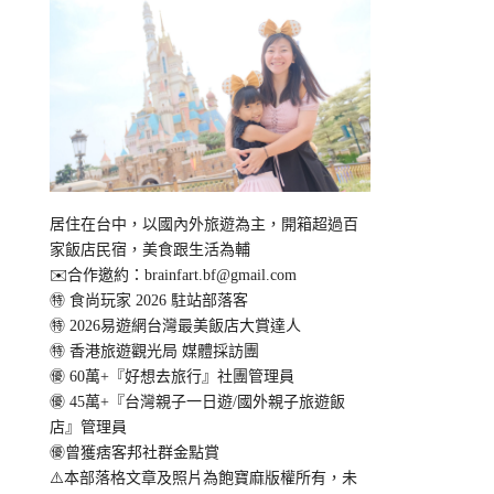
居住在台中，以國內外旅遊為主，開箱超過百
家飯店民宿，美食跟生活為輔
✉️合作邀約：
brainfart.bf@gmail.com
㊕ 食尚玩家 2026 駐站部落客
㊕ 2026易遊網台灣最美飯店大賞達人
㊕ 香港旅遊觀光局 媒體採訪團
㊝ 60萬+『好想去旅行』社團管理員
㊝ 45萬+『台灣親子一日遊/國外親子旅遊飯
店』管理員
㊝曾獲痞客邦社群金點賞
⚠️本部落格文章及照片為飽寶麻版權所有，未