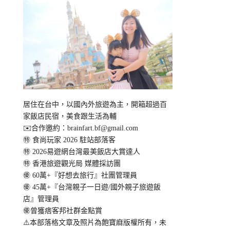
居住在台中，以國內外旅遊為主，開箱超過百
家飯店民宿，美食跟生活為輔
✉️合作邀約：
brainfart.bf@gmail.com
㊕ 食尚玩家 2026 駐站部落客
㊕ 2026易遊網台灣最美飯店大賞達人
㊕ 香港旅遊觀光局 媒體採訪團
㊝ 60萬+『好想去旅行』社團管理員
㊝ 45萬+『台灣親子一日遊/國外親子旅遊飯
店』管理員
㊝曾獲痞客邦社群金點賞
⚠️本部落格文章及照片為飽寶麻版權所有，未