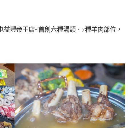
屯益豐帝王店~首創六種湯頭、7種羊肉部位，