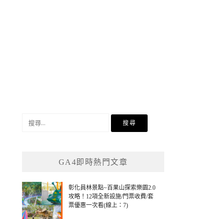
搜
尋
關
鍵
GA4即時熱門文章
字:
彰化員林景點~百果山探索樂園2.0
攻略！12項全新設施/門票收費/套
票優惠一次看(線上：7)