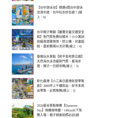
【台中游泳池】精選6間台中游泳
池滑水道，台中玩水好去處！(線
上：6)
台中親子樂園【麗寶兒童交通安全
館】免門票免費玩積木！小小駕訓
班擬真道路情境，挖土機、兒童超
跑、雷射戰場以次計費(線上：4)
基隆玩水景點【和平島地質公園】
天然海水泳池最新門票、看海步
道、親子一日遊攻略(線上：3)
彰化鹿港【小三美日鹿港批發零售
倉】3000坪上千種商品，好市多商
品零售、必買推薦(線上：3)
2026曼谷景點推薦【Damnoen
Sky】飛機咖啡廳，140cm以下免
費入場，親子網美拍照必訪(線