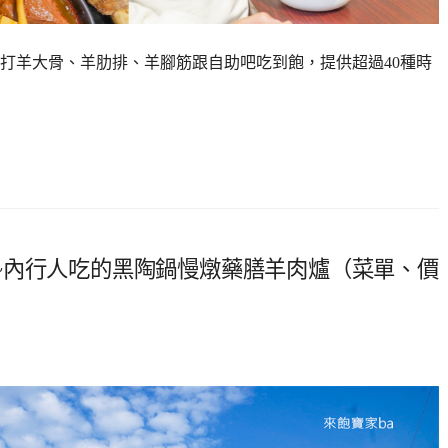
打羊大骨、羊肋排、羊腳筋跟自助吧吃到飽，提供超過40種時
~內行人吃的黑陶鍋慢燉藥膳羊肉爐（菜單、價