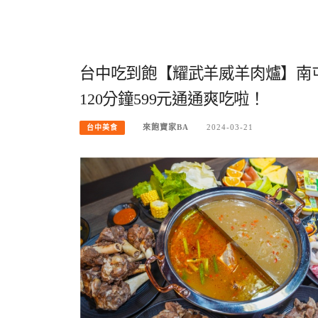
台中吃到飽【耀武羊威羊肉爐】南
120分鐘599元通通爽吃啦！
來飽寶家BA
2024-03-21
台中美食