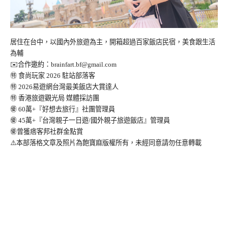
居住在台中，以國內外旅遊為主，開箱超過百家飯店民宿，美食跟生活
為輔
✉️合作邀約：
brainfart.bf@gmail.com
㊕ 食尚玩家 2026 駐站部落客
㊕ 2026易遊網台灣最美飯店大賞達人
㊕ 香港旅遊觀光局 媒體採訪團
㊝ 60萬+『好想去旅行』社團管理員
㊝ 45萬+『台灣親子一日遊/國外親子旅遊飯店』管理員
㊝曾獲痞客邦社群金點賞
⚠️本部落格文章及照片為飽寶麻版權所有，未經同意請勿任意轉載