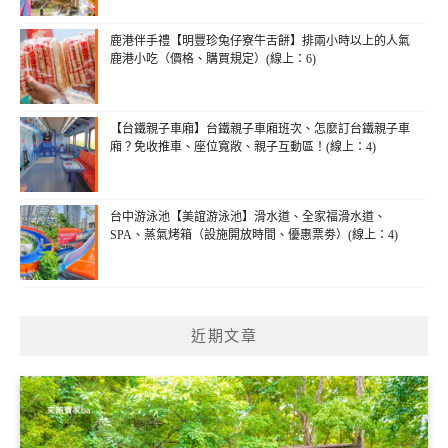
鹿港伴手禮【明豐珍兔仔寮牛舌餅】排兩小時以上的人氣
鹿港小吃（價格、購買規定）(線上：6)
【台鐵親子車廂】台鐵親子車廂班次、怎麼訂台鐵親子車
廂？免收推車、座位寬敞、親子互動區！(線上：4)
台中游泳池【美誼游泳池】滑水道、全家福滑水道、
SPA、蒸氣烤箱（設施開放時間、優惠票劵）(線上：4)
近期文章