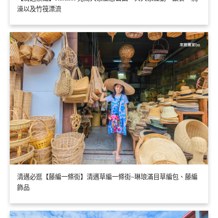
澡以及竹筏漂流
清邁必逛【藤編一條街】清邁草編一條街~琳琅滿目草編包、藤編
飾品