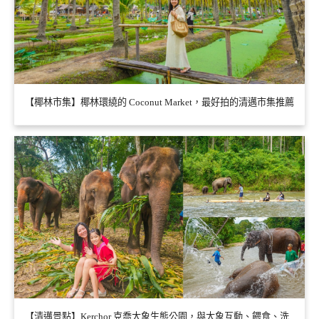
【椰林市集】椰林環繞的 Coconut Market，最好拍的清邁市集推薦
【清邁景點】Kerchor 克喬大象生態公園，與大象互動、餵食、洗