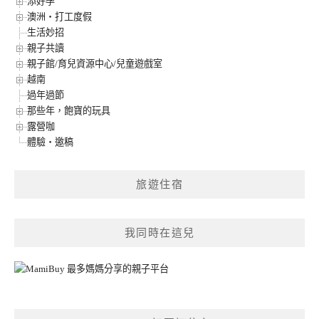
添好孕
澳洲‧打工度假
生活妙招
親子共讀
親子館/育兒資源中心/兒童遊戲室
越南
過年過節
那些年，飽寶的玩具
露營咖
體驗‧邀稿
旅遊住宿
我同時在這兒