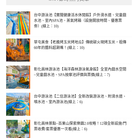
台中游泳池【寶闊健康活水休閒館】戶外滑水道、兒童戲
水池、室內SPA池、蒸氣烤箱（設施開放時間、優惠票
劵）(線上：10)
草屯美食【老擔烤玉米烤地瓜】傳統碳火現烤玉米，祖傳
60年的醬料超涮嘴！(線上：10)
彰化員林游泳池【海洋森林游泳氧身館】全室內戲水空間
~兒童戲水池、SPA按摩池評價與票價(線上：7)
台中游泳池【二信游泳池】全新改裝游泳池、附滑水道、
噴水池、室內游泳池(線上：6)
彰化員林景點~百果山探索樂園2.0攻略！12項全新設施/門
票收費/套票優惠一次看(線上：6)