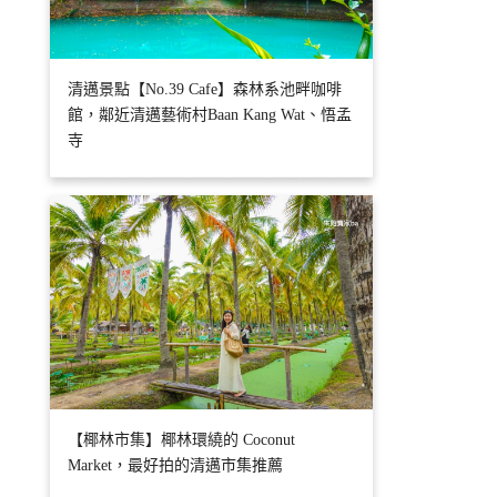
清邁景點【No.39 Cafe】森林系池畔咖啡
館，鄰近清邁藝術村Baan Kang Wat、悟孟
寺
【椰林市集】椰林環繞的 Coconut
Market，最好拍的清邁市集推薦