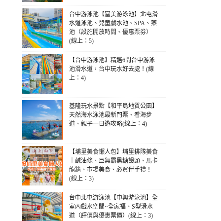
台中游泳池【富美游泳池】北屯滑
水道泳池、兒童戲水池、SPA、藥
池（設施開放時間、優惠票劵）
(線上：5)
【台中游泳池】精選6間台中游泳
池滑水道，台中玩水好去處！(線
上：4)
基隆玩水景點【和平島地質公園】
天然海水泳池最新門票、看海步
道、親子一日遊攻略(線上：4)
【埔里美食懶人包】埔里排隊美食
｜鹹油條、巨無霸黑糖饅頭、馬卡
龍牆、市場美食、必買伴手禮！
(線上：3)
台中北屯游泳池【中興游泳池】全
室內戲水空間~全家福、S型滑水
道（評價與優惠票價）(線上：3)