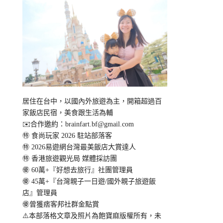
居住在台中，以國內外旅遊為主，開箱超過百
家飯店民宿，美食跟生活為輔
✉️合作邀約：
brainfart.bf@gmail.com
㊕ 食尚玩家 2026 駐站部落客
㊕ 2026易遊網台灣最美飯店大賞達人
㊕ 香港旅遊觀光局 媒體採訪團
㊝ 60萬+『好想去旅行』社團管理員
㊝ 45萬+『台灣親子一日遊/國外親子旅遊飯
店』管理員
㊝曾獲痞客邦社群金點賞
⚠️本部落格文章及照片為飽寶麻版權所有，未