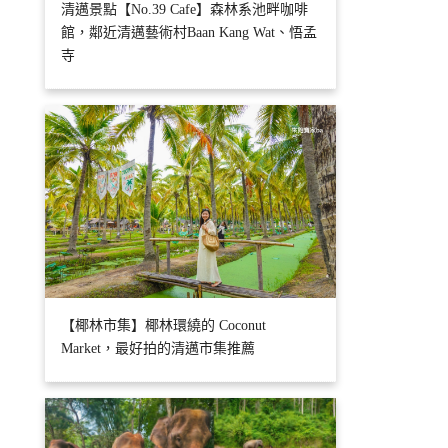
清邁景點【No.39 Cafe】森林系池畔咖啡
館，鄰近清邁藝術村Baan Kang Wat、悟孟
寺
【椰林市集】椰林環繞的 Coconut
Market，最好拍的清邁市集推薦