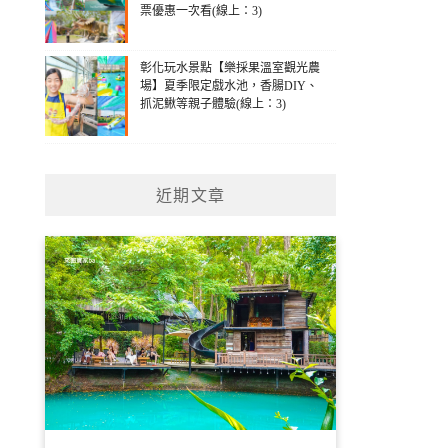
票優惠一次看(線上：3)
彰化玩水景點【樂採果溫室觀光農
場】夏季限定戲水池，香腸DIY、
抓泥鰍等親子體驗(線上：3)
近期文章