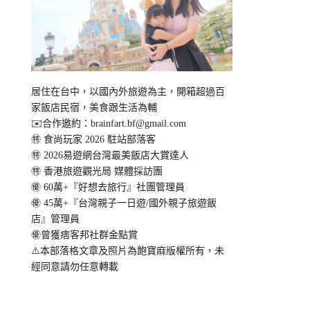
居住在台中，以國內外旅遊為主，開箱超過百
家飯店民宿，美食跟生活為輔
✉️合作邀約：
brainfart.bf@gmail.com
㊕ 食尚玩家 2026 駐站部落客
㊕ 2026易遊網台灣最美飯店大賞達人
㊕ 香港旅遊觀光局 媒體採訪團
㊝ 60萬+『好想去旅行』社團管理員
㊝ 45萬+『台灣親子一日遊/國外親子旅遊飯
店』管理員
㊝曾獲痞客邦社群金點賞
⚠️本部落格文章及照片為飽寶麻版權所有，未
經同意請勿任意轉載