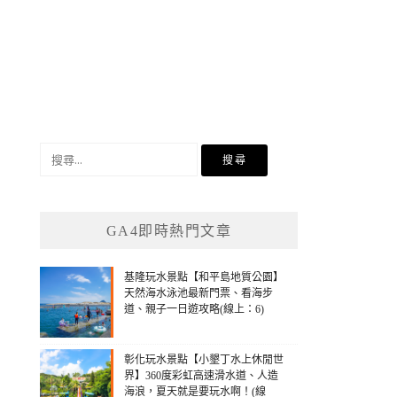
搜
尋
關
鍵
GA4即時熱門文章
字:
基隆玩水景點【和平島地質公園】
天然海水泳池最新門票、看海步
道、親子一日遊攻略(線上：6)
彰化玩水景點【小墾丁水上休閒世
界】360度彩虹高速滑水道、人造
海浪，夏天就是要玩水啊！(線