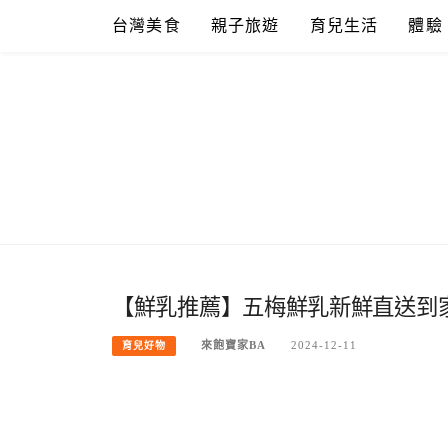
Skip
台灣美食
親子旅遊
育兒生活
體驗
to
content
【鮮乳推薦】五梅鮮乳新鮮直送到
來飽寶家BA
2024-12-11
育兒好物