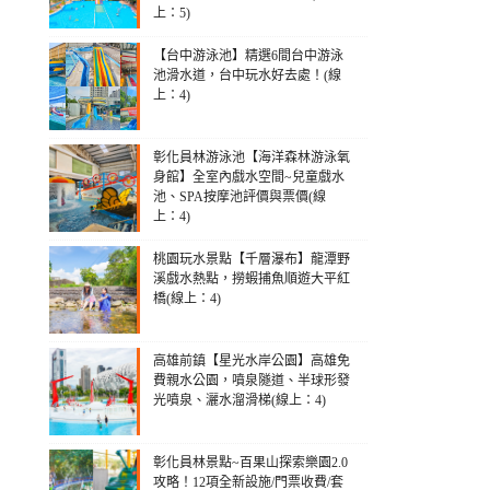
上：5)
【台中游泳池】精選6間台中游泳
池滑水道，台中玩水好去處！(線
上：4)
彰化員林游泳池【海洋森林游泳氧
身館】全室內戲水空間~兒童戲水
池、SPA按摩池評價與票價(線
上：4)
桃園玩水景點【千層瀑布】龍潭野
溪戲水熱點，撈蝦捕魚順遊大平紅
橋(線上：4)
高雄前鎮【星光水岸公園】高雄免
費親水公園，噴泉隧道、半球形發
光噴泉、灑水溜滑梯(線上：4)
彰化員林景點~百果山探索樂園2.0
攻略！12項全新設施/門票收費/套