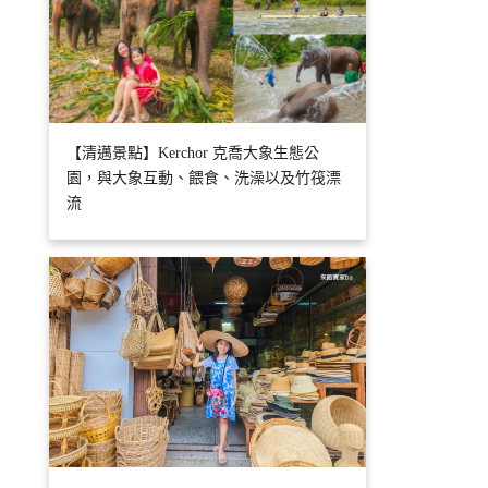
【清邁景點】Kerchor 克喬大象生態公
園，與大象互動、餵食、洗澡以及竹筏漂
流