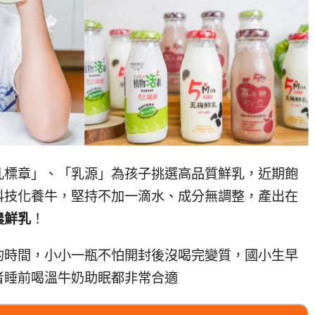
乳標章」、「乳源」為孩子挑選高品質鮮乳，近期飽
科技化養牛，堅持不加一滴水、成分無調整，產出在
農鮮乳
！
的時間，小小一瓶不怕開封後沒喝完變質，國小生早
者睡前喝溫牛奶助眠都非常合適