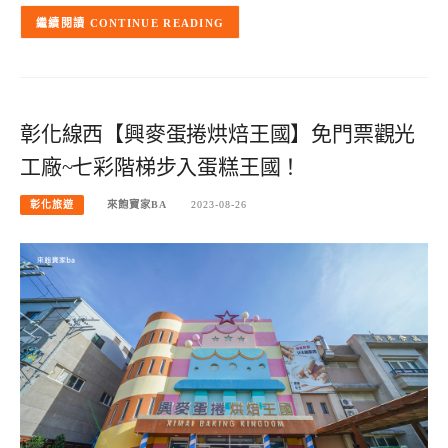
CONTINUE READING
彰化線西【興麥蛋捲烘焙王國】免門票觀光
工廠~七彩階梯步入蛋糕王國！
彰化旅遊
來飽寶家BA
2023-08-26