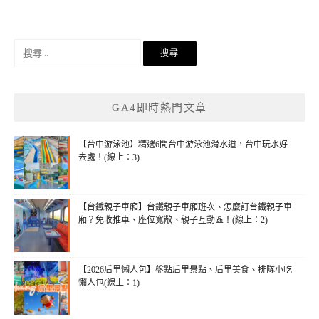
搜
尋
關
鍵
GA4即時熱門文章
字:
【台中游泳池】精選6間台中游泳池滑水道，台中玩水好
去處！(線上：3)
【台鐵親子車廂】台鐵親子車廂班次、怎麼訂台鐵親子車
廂？免收推車、座位寬敞、親子互動區！(線上：2)
【2026后里懶人包】盤點后里景點、后里美食、排隊小吃
懶人包(線上：1)