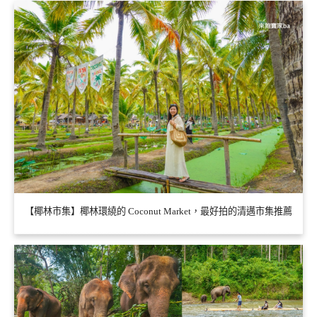
【椰林市集】椰林環繞的 Coconut Market，最好拍的清邁市集推薦