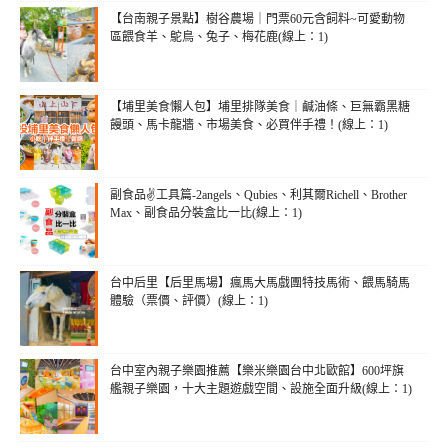
【台南親子景點】樹谷農場｜門票60元含飼料~可愛動物
區餵食羊、鴕鳥、兔子、梅花鹿(線上：1)
【埔里美食懶人包】埔里排隊美食｜鹹油條、巨無霸黑糖
饅頭、馬卡龍牆、市場美食、必買伴手禮！(線上：1)
副食品✌工具篇-2angels、Qubies、利其爾Richell、Brother
Max、副食品分裝盒比一比(線上：1)
台中后里【后里馬場】瘋馬大馬戲團特技馬術、餵馬騎馬
體驗（票價、評價）(線上：1)
台中室內親子樂園推薦【樂米樂園台中北歐館】600坪旗
艦親子樂園，十大主題遊戲空間、設施全面升級(線上：1)