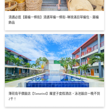
清邁必逛【藤編一條街】清邁草編一條街~琳琅滿目草編包、藤編
飾品
薄荷島平價飯店【Tamarind】羅望子度假酒店，泳池飯店一晚不到
2千！