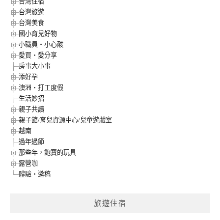
台灣住宿
台灣旅遊
台灣美食
國小育兒好物
小職員‧小心酸
愛買‧愛分享
房事大小事
添好孕
澳洲‧打工度假
生活妙招
親子共讀
親子館/育兒資源中心/兒童遊戲室
越南
過年過節
那些年，飽寶的玩具
露營咖
體驗‧邀稿
旅遊住宿