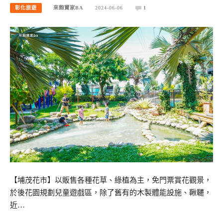
彰化旅遊
來飽寶家BA
2024-06-06
1
【埔茂花市】以販售各種花草、綠植為主，免門票賞花觀景，
於後花園規劃兒童遊戲區，除了舊有的木製體能設施、鞦韆，
近…