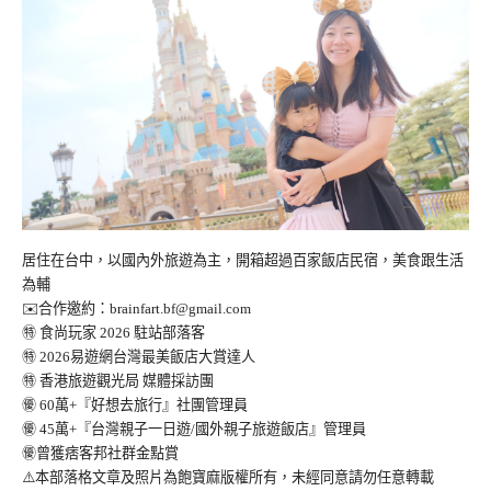
居住在台中，以國內外旅遊為主，開箱超過百家飯店民宿，美食跟生活
為輔
✉️合作邀約：
brainfart.bf@gmail.com
㊕ 食尚玩家 2026 駐站部落客
㊕ 2026易遊網台灣最美飯店大賞達人
㊕ 香港旅遊觀光局 媒體採訪團
㊝ 60萬+『好想去旅行』社團管理員
㊝ 45萬+『台灣親子一日遊/國外親子旅遊飯店』管理員
㊝曾獲痞客邦社群金點賞
⚠️本部落格文章及照片為飽寶麻版權所有，未經同意請勿任意轉載