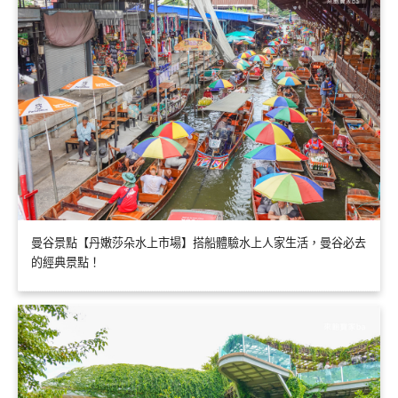
曼谷景點【丹嫩莎朵水上市場】搭船體驗水上人家生活，曼谷必去
的經典景點！