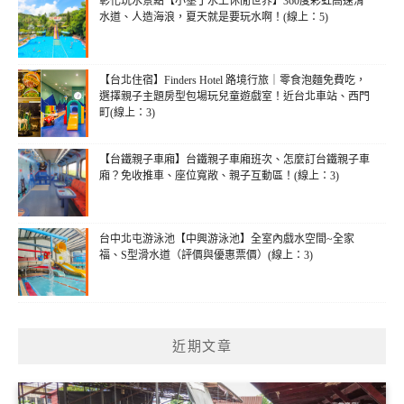
彰化玩水景點【小墾丁水上休閒世界】360度彩虹高速滑
水道、人造海浪，夏天就是要玩水啊！(線上：5)
【台北住宿】Finders Hotel 路境行旅｜零食泡麵免費吃，
選擇親子主題房型包場玩兒童遊戲室！近台北車站、西門
町(線上：3)
【台鐵親子車廂】台鐵親子車廂班次、怎麼訂台鐵親子車
廂？免收推車、座位寬敞、親子互動區！(線上：3)
台中北屯游泳池【中興游泳池】全室內戲水空間~全家
福、S型滑水道（評價與優惠票價）(線上：3)
近期文章