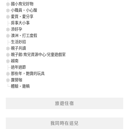
國小育兒好物
小職員‧小心酸
愛買‧愛分享
房事大小事
添好孕
澳洲‧打工度假
生活妙招
親子共讀
親子館/育兒資源中心/兒童遊戲室
越南
過年過節
那些年，飽寶的玩具
露營咖
體驗‧邀稿
旅遊住宿
我同時在這兒