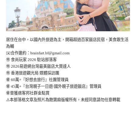
居住在台中，以國內外旅遊為主，開箱超過百家飯店民宿，美食跟生活
為輔
✉️合作邀約：
brainfart.bf@gmail.com
㊕ 食尚玩家 2026 駐站部落客
㊕ 2026易遊網台灣最美飯店大賞達人
㊕ 香港旅遊觀光局 媒體採訪團
㊝ 60萬+『好想去旅行』社團管理員
㊝ 45萬+『台灣親子一日遊/國外親子旅遊飯店』管理員
㊝曾獲痞客邦社群金點賞
⚠️本部落格文章及照片為飽寶麻版權所有，未經同意請勿任意轉載