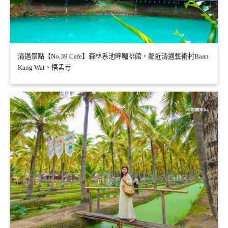
清邁景點【No.39 Cafe】森林系池畔咖啡館，鄰近清邁藝術村Baan
Kang Wat、悟孟寺