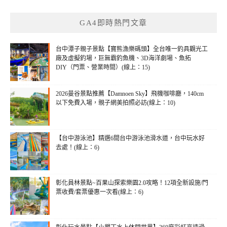
關
鍵
GA4即時熱門文章
字:
台中潭子親子景點【寶熊漁樂碼頭】全台唯一釣具觀光工
廠及虛擬釣場，巨無霸釣魚機、3D海洋劇場、魚拓
DIY（門票、營業時間）(線上：15)
2026曼谷景點推薦【Damnoen Sky】飛機咖啡廳，140cm
以下免費入場，親子網美拍照必訪(線上：10)
【台中游泳池】精選6間台中游泳池滑水道，台中玩水好
去處！(線上：6)
彰化員林景點~百果山探索樂園2.0攻略！12項全新設施/門
票收費/套票優惠一次看(線上：6)