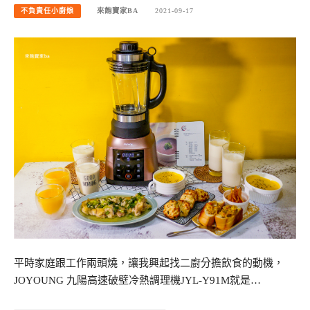
不負責任小廚娘
來飽寶家BA
2021-09-17
平時家庭跟工作兩頭燒，讓我興起找二廚分擔飲食的動機，
JOYOUNG 九陽高速破壁冷熱調理機JYL-Y91M就是…