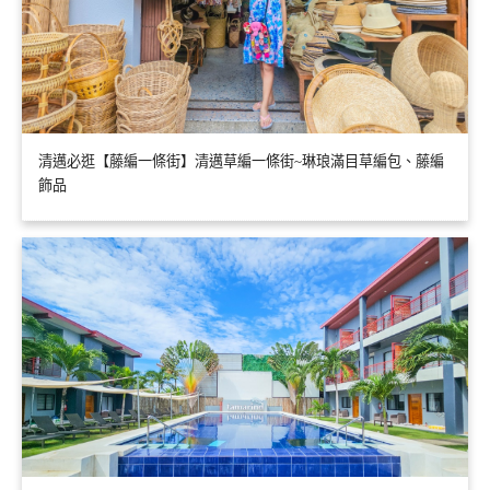
清邁必逛【藤編一條街】清邁草編一條街~琳琅滿目草編包、藤編
飾品