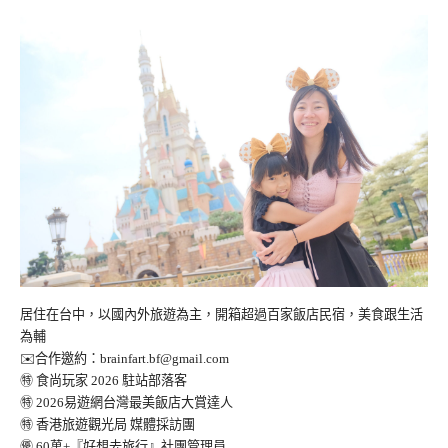
居住在台中，以國內外旅遊為主，開箱超過百家飯店民宿，美食跟生活
為輔
✉️合作邀約：
brainfart.bf@gmail.com
㊕ 食尚玩家 2026 駐站部落客
㊕ 2026易遊網台灣最美飯店大賞達人
㊕ 香港旅遊觀光局 媒體採訪團
㊝ 60萬+『好想去旅行』社團管理員