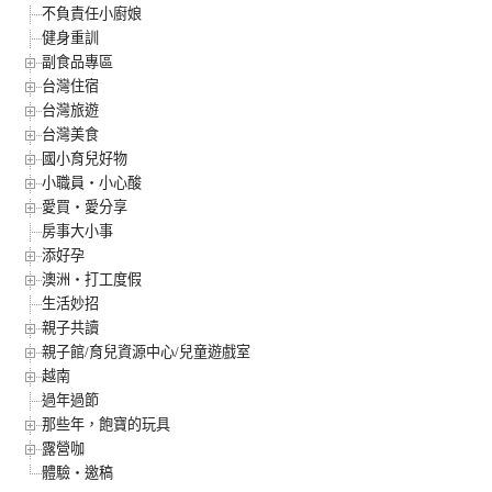
不負責任小廚娘
健身重訓
副食品專區
台灣住宿
台灣旅遊
台灣美食
國小育兒好物
小職員‧小心酸
愛買‧愛分享
房事大小事
添好孕
澳洲‧打工度假
生活妙招
親子共讀
親子館/育兒資源中心/兒童遊戲室
越南
過年過節
那些年，飽寶的玩具
露營咖
體驗‧邀稿