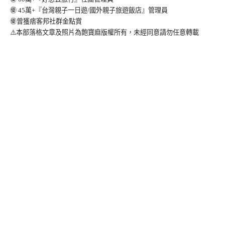
㊝ 45萬+『台灣親子一日遊/國外親子旅遊飯店』管理員
㊝曾獲痞客邦社群金點賞
⚠️本部落格文章及照片為飽寶麻版權所有，未經同意請勿任意轉載