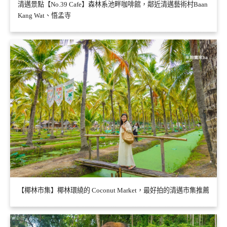
清邁景點【No.39 Cafe】森林系池畔咖啡館，鄰近清邁藝術村Baan
Kang Wat、悟孟寺
【椰林市集】椰林環繞的 Coconut Market，最好拍的清邁市集推薦