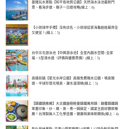
基隆玩水景點【和平島地質公園】天然海水泳池最新門
票、看海步道、親子一日遊攻略(線上：6)
【小琉球伴手禮】沒有店名，小琉球這家海龜娃娃最齊全
又便宜！(線上：5)
台中北屯游泳池【中興游泳池】全室內戲水空間~全家
福、S型滑水道（評價與優惠票價）(線上：5)
高雄前鎮【星光水岸公園】高雄免費親水公園，噴泉隧
道、半球形發光噴泉、灑水溜滑梯(線上：5)
【鑄鐵鍋推薦】大古鐵器極輕量鑄鐵萬用鍋｜顛覆鑄鐵鍋
笨重印象，炒、燉、蒸、煮一鍋搞定，國宴主廚邱寶郎推
薦！台灣製無人工化學塗層，健康與美味新關係(線上：4)