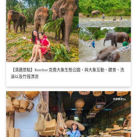
【清邁景點】Kerchor 克喬大象生態公園，與大象互動、餵食、洗
澡以及竹筏漂流