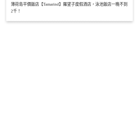
薄荷島平價飯店【Tamarind】羅望子度假酒店，泳池飯店一晚不到
2千！