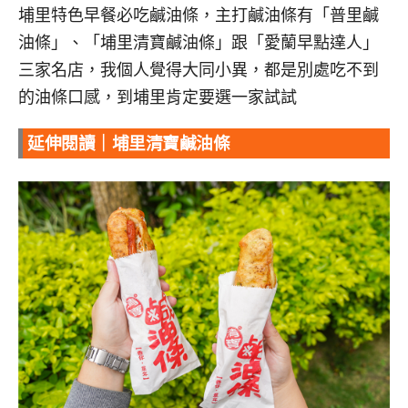
埔里特色早餐必吃鹹油條，主打鹹油條有「普里鹹
油條」、「埔里清寶鹹油條」跟「愛蘭早點達人」
三家名店，我個人覺得大同小異，都是別處吃不到
的油條口感，到埔里肯定要選一家試試
延伸閱讀｜埔里清寶鹹油條