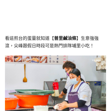
看這煎台的蛋量就知道【
普里鹹油條
】生意強強
滾，尖峰跟假日時段可是熱門排隊埔里小吃！