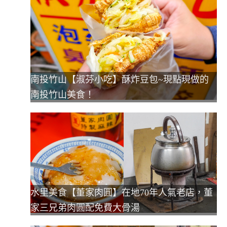
南投竹山【淑芬小吃】酥炸豆包~現點現做的
南投竹山美食！
水里美食【董家肉圓】在地70年人氣老店，董
家三兄弟肉圓配免費大骨湯