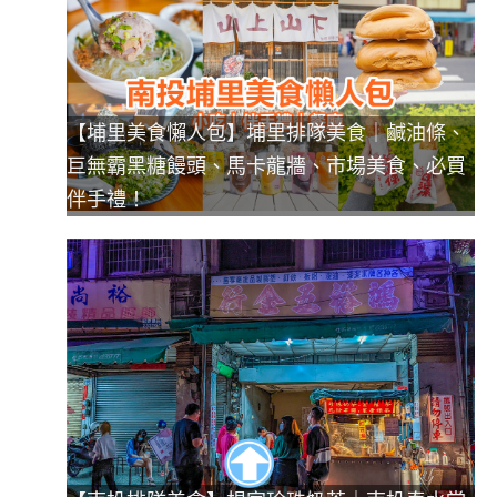
【埔里美食懶人包】埔里排隊美食｜鹹油條、
巨無霸黑糖饅頭、馬卡龍牆、市場美食、必買
伴手禮！