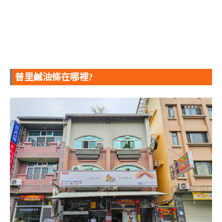
普里鹹油條在哪裡?