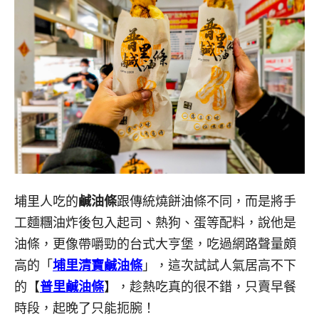
埔里人吃的
鹹油條
跟傳統燒餅油條不同，而是將手
工麵糰油炸後包入起司、熱狗、蛋等配料，說他是
油條，更像帶嚼勁的台式大亨堡，吃過網路聲量頗
高的「
埔里清寶鹹油條
」，這次試試人氣居高不下
的【
普里鹹油條
】，趁熱吃真的很不錯，只賣早餐
時段，起晚了只能扼腕！