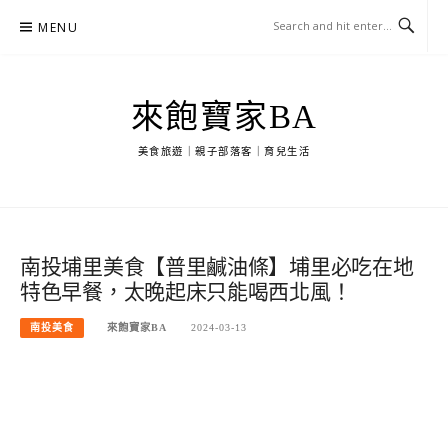
Skip
MENU
to
content
來飽寶家BA
美食旅遊｜親子部落客｜育兒生活
南投埔里美食【普里鹹油條】埔里必吃在地
特色早餐，太晚起床只能喝西北風！
南投美食
來飽寶家BA
2024-03-13