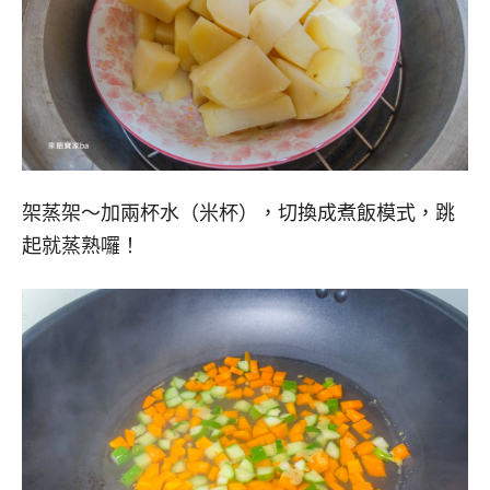
架蒸架～加兩杯水（米杯），切換成煮飯模式，跳
起就蒸熟囉！