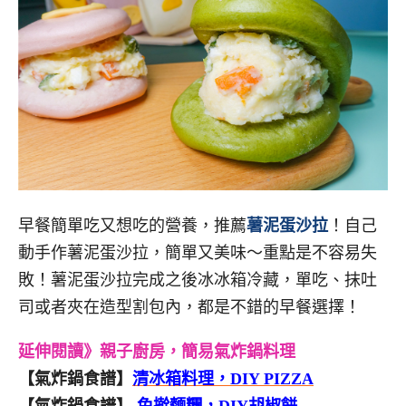
早餐簡單吃又想吃的營養，推薦
薯泥蛋沙拉
！自己
動手作薯泥蛋沙拉，簡單又美味～重點是不容易失
敗！薯泥蛋沙拉完成之後冰冰箱冷藏，單吃、抹吐
司或者夾在造型割包內，都是不錯的早餐選擇！
延伸閱讀》親子廚房，簡易氣炸鍋料理
【氣炸鍋食譜】
清冰箱料理，DIY PIZZA
【氣炸鍋食譜】
免擀麵糰，DIY胡椒餅