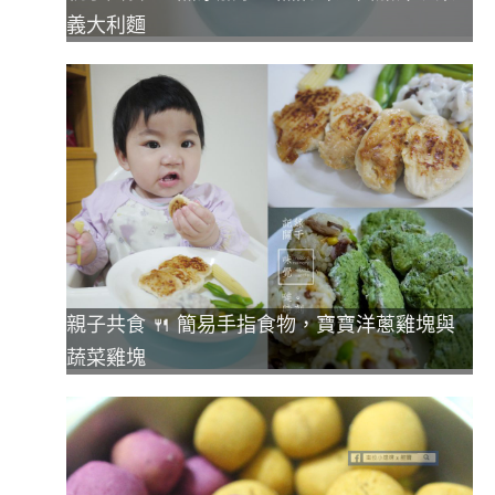
義大利麵
親子共食 🍴 簡易手指食物，寶寶洋蔥雞塊與
蔬菜雞塊