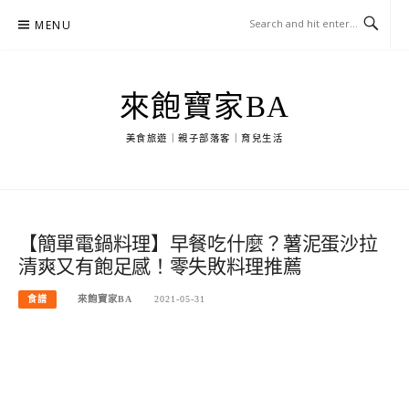
Skip
MENU
to
content
來飽寶家BA
美食旅遊｜親子部落客｜育兒生活
【簡單電鍋料理】早餐吃什麼？薯泥蛋沙拉
清爽又有飽足感！零失敗料理推薦
食譜
來飽寶家BA
2021-05-31