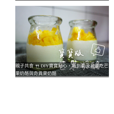
親子共食 🍴 DIY寶寶點心，每到夏天我要吃芒
果奶酪與奇異果奶酪