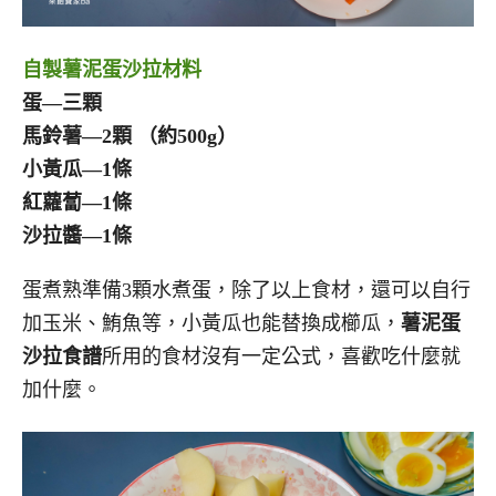
自製薯泥蛋沙拉材料
蛋—三顆
馬鈴薯—2顆 （約500g）
小黃瓜—1條
紅蘿蔔—1條
沙拉醬—1條
蛋煮熟準備3顆水煮蛋，除了以上食材，還可以自行
加玉米、鮪魚等，小黃瓜也能替換成櫛瓜，
薯泥蛋
沙拉食譜
所用的食材沒有一定公式，
喜歡吃什麼就
加什麼。