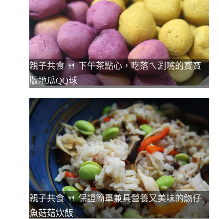
親子共食 🍴 下午茶點心，吃落ㄟ涮嘴的寶寶
版地瓜QQ球
親子共食 🍴 保證簡單兼具營養又美味的魩仔
魚菇菇炊飯