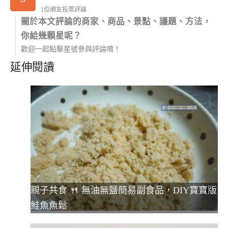
1位網友投票評論
關於本文評論的商家、商品、景點、議題、方法，
你給幾顆星呢？
歡迎一起點擊星號參與評論唷！
延伸閱讀
親子共食 🍴 無油無鹽簡易副食品，DIY寶寶版
鮭魚魚鬆