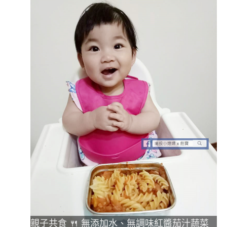
親子共食 🍴 無添加水、無調味紅醬茄汁蔬菜