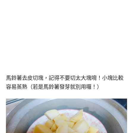
馬鈴薯去皮切塊，記得不要切太大塊唷！小塊比較
容易蒸熟（若是馬鈴薯發芽就別用囉！）