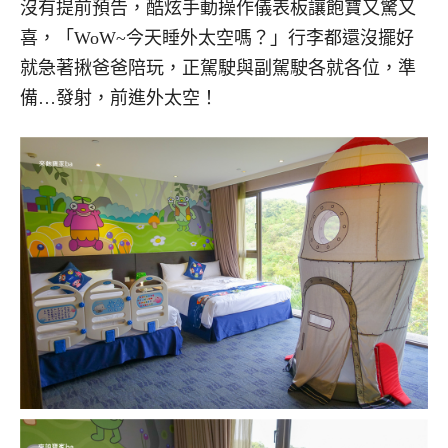
沒有提前預告，酷炫手動操作儀表板讓飽寶又驚又
喜，「WoW~今天睡外太空嗎？」行李都還沒擺好
就急著揪爸爸陪玩，正駕駛與副駕駛各就各位，準
備…發射，前進外太空！