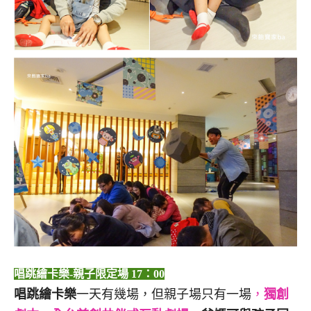
唱跳繪卡樂-親子限定場 17：00
唱跳繪卡樂
一天有幾場，但親子場只有一場
，
獨創