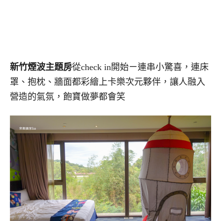
新竹煙波主題房
從check in開始ㄧ連串小驚喜，連床
罩、抱枕、牆面都彩繪上卡樂次元夥伴，讓人融入
營造的氣氛，飽寶做夢都會笑