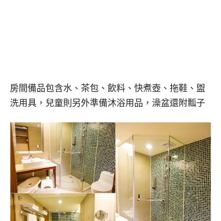
房間備品包含水、茶包、飲料、快煮壺、拖鞋、盥
洗用具，兒童則另外準備沐浴用品，澡盆還附瓢子