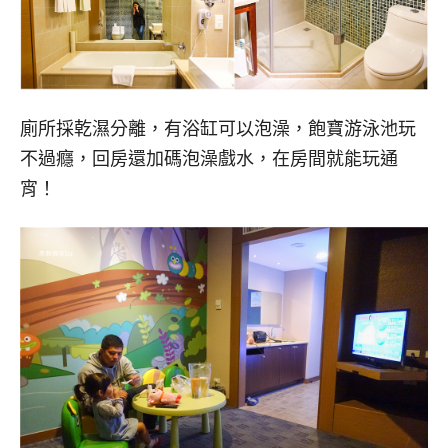
廁所採乾濕分離，有浴缸可以泡澡，飽寶游泳池玩
不過癮，回房還加碼泡澡戲水，在房間就能玩通
宵！