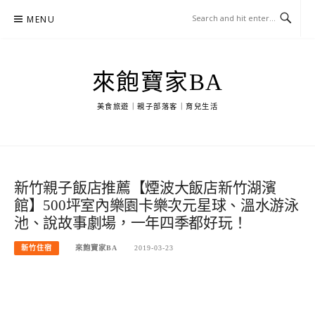
Skip
MENU
to
content
來飽寶家BA
美食旅遊｜親子部落客｜育兒生活
新竹親子飯店推薦【煙波大飯店新竹湖濱
館】500坪室內樂園卡樂次元星球、溫水游泳
池、說故事劇場，一年四季都好玩！
新竹住宿
來飽寶家BA
2019-03-23