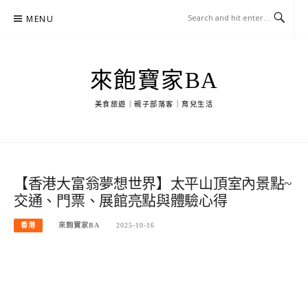
Skip
MENU
to
content
來飽寶家BA
美食旅遊｜親子部落客｜育兒生活
【香港大富翁夢想世界】太平山頂室內景點~
交通、門票、展館亮點與體驗心得
香港
來飽寶家BA
2025-10-16