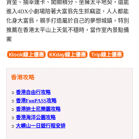
資金、抽幸運卡、闖關積分、坐擁太平地契，還能
進入4DX小劇場陪著大富翁先生抓竊盜，人人都能
化身大富翁，親手打造屬於自己的夢想城鎮，特別
推薦在香港太平山上天氣不穩時，當作室內景點備
案
Klook線上優惠
KKday線上優惠
Trip線上優惠
香港攻略
香港自由行攻略
➲
香港FunPASS攻略
➲
香港迪士尼樂園攻略
➲
香港海洋公園攻略
➲
大嶼山一日遊行程安排
➲