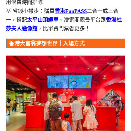
用浪費時間排隊
💡 省錢小撇步：購買
香港FunPASS
二合一或三合
一，搭配
太平山頂纜車
、凌霄閣觀景平台跟
香港杜
莎夫人蠟像館
，比單買門票省更多！
香港大富翁夢想世界｜入場方式