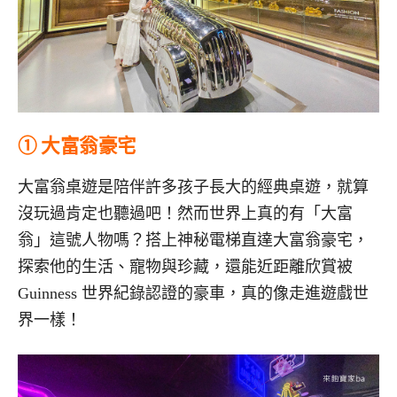
① 大富翁豪宅
大富翁桌遊是陪伴許多孩子長大的經典桌遊，就算
沒玩過肯定也聽過吧！然而世界上真的有「大富
翁」這號人物嗎？搭上神秘電梯直達大富翁豪宅，
探索他的生活、寵物與珍藏，還能近距離欣賞被
Guinness 世界紀錄認證的豪車，真的像走進遊戲世
界一樣！