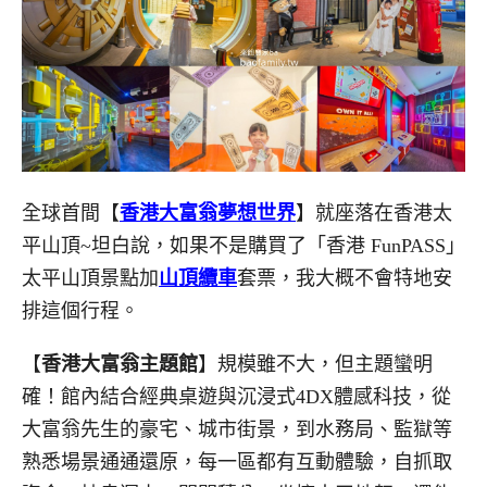
全球首間【
香港大富翁夢想世界
】就座落在香港太
平山頂~坦白說，如果不是購買了「香港 FunPASS」
太平山頂景點加
山頂纜車
套票，我大概不會特地安
排這個行程。
【
香港大富翁主題館
】規模雖不大，但主題蠻明
確！館內結合經典桌遊與沉浸式4DX體感科技，從
大富翁先生的豪宅、城市街景，到水務局、監獄等
熟悉場景通通還原，每一區都有互動體驗，自抓取