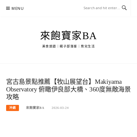
Skip
MENU
to
content
來飽寶家BA
美食旅遊｜親子部落客｜育兒生活
宮古島景點推薦【牧山展望台】Makiyama
Observatory 俯瞰伊良部大橋、360度無敵海景
攻略
沖繩
來飽寶家BA
2026-03-24