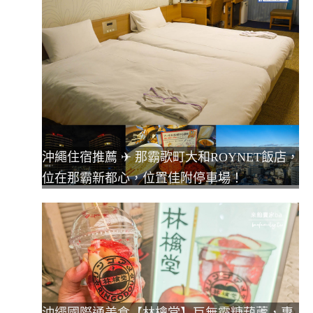
沖繩住宿推薦 ✈ 那霸歌町大和ROYNET飯店，
位在那霸新都心，位置佳附停車場！
沖繩國際通美食【林檎堂】巨無霸糖葫蘆，專