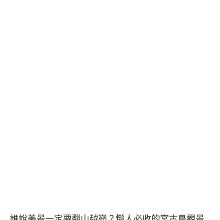
誰說美景一定要翻山越嶺？懶人必收的宮古島觀景