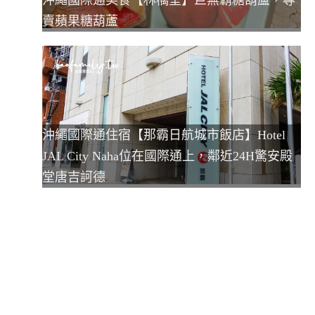
賣蘋果糖葫蘆
沖繩國際通住宿【那霸日航城市飯店】Hotel
JAL City Naha位在國際通上，鄰近24H驚安殿
堂唐吉訶德