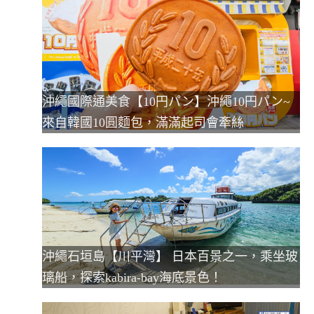
沖繩國際通美食【10円パン】沖繩10円パン~
來自韓國10圓麵包，滿滿起司會牽絲
沖繩石垣島【川平灣】 日本百景之一，乘坐玻
璃船，探索kabira-bay海底景色！