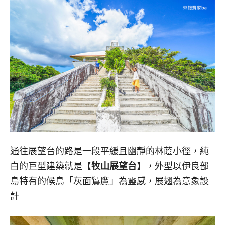
通往展望台的路是一段平緩且幽靜的林蔭小徑，純
白的巨型建築就是【
牧山展望台
】，外型以伊良部
島特有的候鳥「灰面鵟鷹」為靈感，展翅為意象設
計