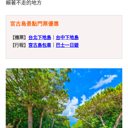
賴著不走的地方
宮古島景點門票優惠
【機票】
台北下地島
｜
台中下地島
【行程】
宮古島包車
｜
巴士一日遊