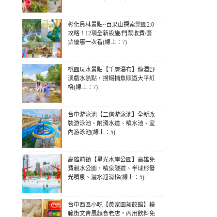
彰化員林景點~百果山探索樂園2.0
攻略！12項全新設施/門票收費/套
票優惠一次看(線上：7)
桃園玩水景點【千層瀑布】龍潭野
溪戲水熱點，撈蝦捕魚順遊大平紅
橋(線上：7)
台中游泳池【二信游泳池】全新改
裝游泳池、附滑水道、噴水池、室
內游泳池(線上：5)
高雄前鎮【星光水岸公園】高雄免
費親水公園，噴泉隧道、半球形發
光噴泉、灑水溜滑梯(線上：5)
台中西區小吃【黃家園蒸餃館】模
範街文青風麵食老店，內用飲料免