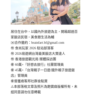
居住在台中，以國內外旅遊為主，開箱超過百
家飯店民宿，美食跟生活為輔
✉️合作邀約：
brainfart.bf@gmail.com
㊕ 食尚玩家 2026 駐站部落客
㊕ 2026易遊網台灣最美飯店大賞達人
㊕ 香港旅遊觀光局 媒體採訪團
㊝ 60萬+『好想去旅行』社團管理員
㊝ 45萬+『台灣親子一日遊/國外親子旅遊飯
店』管理員
㊝曾獲痞客邦社群金點賞
⚠️本部落格文章及照片為飽寶麻版權所有，未
經同意請勿任意轉載