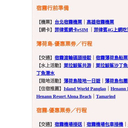
宿霧行前準備
【機票】
台北宿霧機票
｜
高雄宿霧機票
【網卡】
菲律賓網卡eSIM
｜
菲律賓4G上網吃
薄荷島-優惠票劵／行程
【交通】
宿霧渡輪碼頭接駁
｜
宿霧薄荷島船票
【水上活動】
萊拉鯨鯊共游
｜
萊拉鯨鯊沙丁魚
丁魚潛水
【陸地活動】
薄荷島陸地一日遊
｜
薄荷島包團
【住宿推薦】
Island World Panglao
｜
Henann P
Henann Resort Alona Beach
｜
Tamarind
宿霧-優惠票劵／行程
【交通】
宿霧機場接送
｜
宿霧機場包車接機
｜