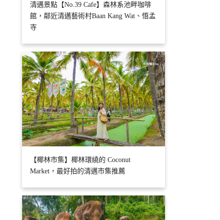
清邁景點【No.39 Cafe】森林系池畔咖啡
館，鄰近清邁藝術村Baan Kang Wat、悟孟
寺
【椰林市集】椰林環繞的 Coconut
Market，最好拍的清邁市集推薦