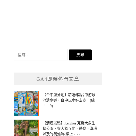
搜
尋
關
鍵
GA4即時熱門文章
字:
【台中游泳池】精選6間台中游泳
池滑水道，台中玩水好去處！(線
上：9)
【清邁景點】Kerchor 克喬大象生
態公園，與大象互動、餵食、洗澡
以及竹筏漂流(線上：7)