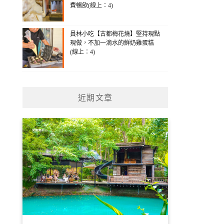
費暢飲(線上：4)
員林小吃【古都梅花燒】堅持現點
現做，不加一滴水的鮮奶雞蛋糕
(線上：4)
近期文章