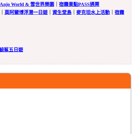
Anjo World & 雪世界樂園
｜
宿霧景點PASS通票
｜
莫阿爾博浮潛一日遊
｜
資生堂島
｜
麥克坦水上活動
｜
宿霧
鯨鯊五日遊