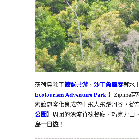
薄荷島除了
鯨鯊共游
、
沙丁魚風暴
等水
Ecotourism Adventure Park
】Zipli
索讓遊客化身成空中飛人飛躍河谷，從
公園
】周圍的漂流竹筏餐廳、巧克力山、
島一日遊
！