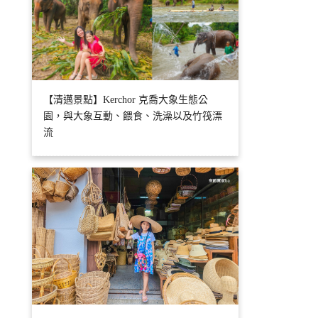
【清邁景點】Kerchor 克喬大象生態公
園，與大象互動、餵食、洗澡以及竹筏漂
流