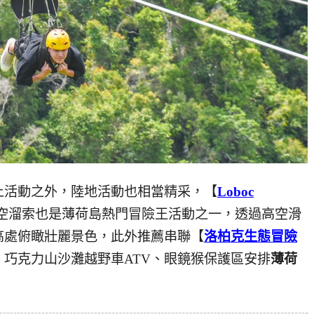
上活動之外，陸地活動也相當精采，【
Loboc
ne高空溜索也是薄荷島熱門冒險王活動之一，透過高空滑
高處俯瞰壯麗景色，此外推薦串聯【
洛柏克生態冒險
巧克力山沙灘越野車ATV、眼鏡猴保護區安排
薄荷