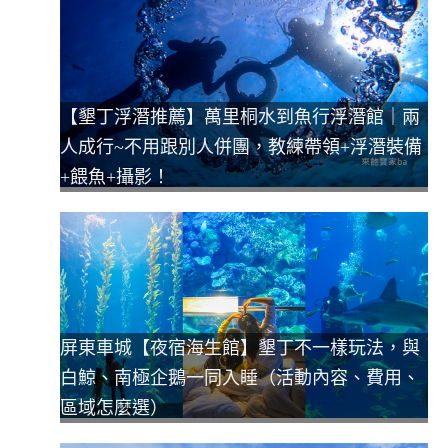
【墾丁浮潛推薦】萬里桐水到魚行浮潛館｜兩
人成行~不用跟別人併團，教練帶領+浮潛裝備
+餵魚+攝影！
屏東車城【夜宿海生館】墾丁不一樣玩法，與
白鯨、南極企鵝一同入睡（活動內容、費用、
區域怎麼選）