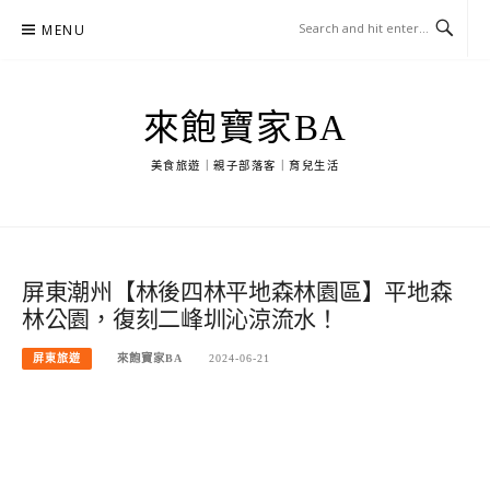
Skip
MENU
to
content
來飽寶家BA
美食旅遊｜親子部落客｜育兒生活
屏東潮州【林後四林平地森林園區】平地森
林公園，復刻二峰圳沁涼流水！
屏東旅遊
來飽寶家BA
2024-06-21