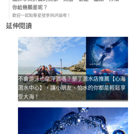
你給幾顆星呢？
歡迎一起點擊星號參與評論唷！
延伸閱讀
不會游泳也能浮潛嗎？墾丁潛水店推薦【心海
潛水中心】，讓小朋友、怕水的你都能輕鬆享
受大海！