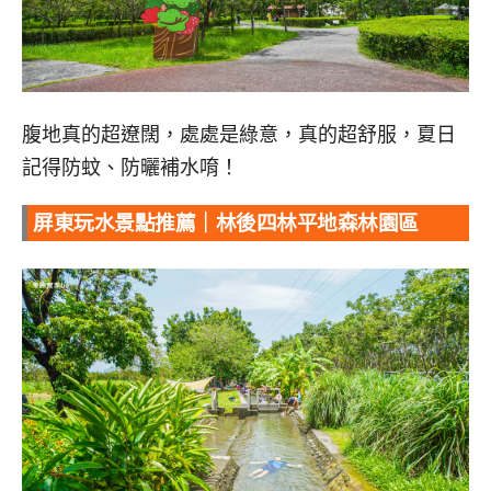
腹地真的超遼闊，處處是綠意，真的超舒服，夏日
記得防蚊、防曬補水唷！
屏東玩水景點推薦｜林後四林平地森林園區