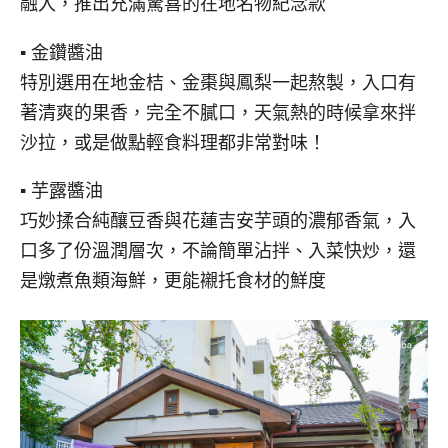
融入，推出充滿驚喜的在地名物紀念款
▪ 金鑽醬油
特別選用在地金桔、金棗與鳳梨一起熬製，入口有
著清爽的果香，完全不膩口，天氣熱的時候拿來拌
沙拉，或是做點輕食料理都非常對味！
▪ 芋露醬油
巧妙揉合純釀豆香與花蓮吉安芋頭的濃郁香氣，入
口多了份溫潤層次，不論簡單沾拌、入菜快炒，還
是燉煮魚類海鮮，更能襯托食材的鮮度