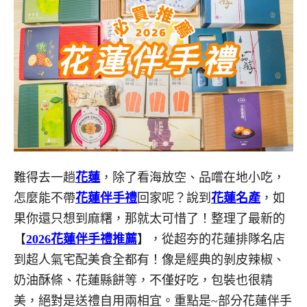
難得去一趟
花蓮
，除了看海放空、品嚐在地小吃，
怎麼能不帶
花蓮伴手禮
回家呢？說到
花蓮名產
，如
果你還只想到麻糬，那就太可惜了！整理了最新的
【
2026花蓮伴手禮推薦
】，從超夯的花蓮排隊名店
到超人氣宅配美食全都有！像是經典的剝皮辣椒、
奶油酥條、花蓮縣餅等，不僅好吃，包裝也很精
美，絕對是送禮自用兩相宜。重點是~部分花蓮伴手