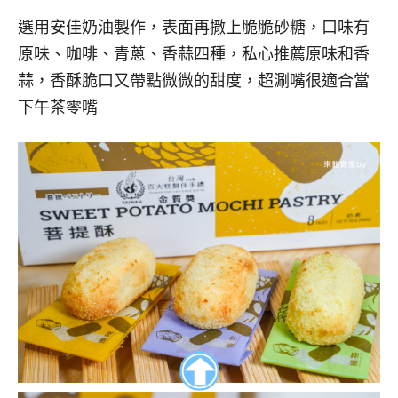
選用安佳奶油製作，表面再撒上脆脆砂糖，口味有
原味、咖啡、青蔥、香蒜四種，私心推薦原味和香
蒜，香酥脆口又帶點微微的甜度，超涮嘴很適合當
下午茶零嘴