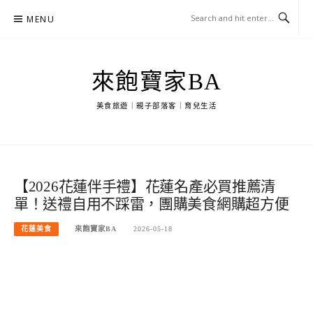
Skip
MENU
to
content
來飽寶家BA
美食旅遊｜親子部落客｜育兒生活
【2026花蓮伴手禮】花蓮名產必買推薦清
單！送禮自用不踩雷，團購美食網購超方便
花蓮美食
來飽寶家BA
2026-05-18