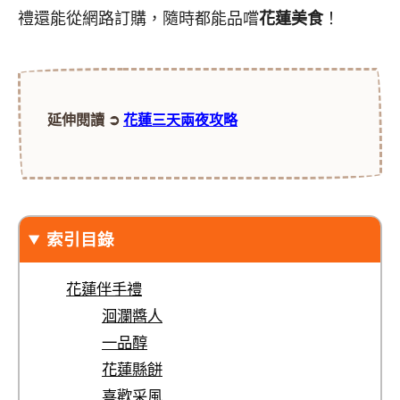
禮還能從網路訂購，隨時都能品嚐
花蓮美食
！
延伸閱讀 ➲
花蓮三天兩夜攻略
索引目錄
花蓮伴手禮
洄瀾醬人
一品醇
花蓮縣餅
喜歡采風