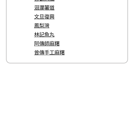
洄瀾薯道
文旦復興
鳳梨灣
林記魚丸
阿傳師麻糬
曾傳手工麻糬