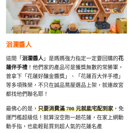
洄瀾醬人
這間「
洄瀾醬人
」是媽媽強力指定一定要回購的
花
蓮伴手禮
！他們家的產品可是獲獎無數的常勝軍，
曾拿下「花蓮好釀金醬獎」、「花蓮百大伴手禮」
等多項殊榮，不只在誠品蔦屋選品上架，就連故宮
都找他們聯名耶！
最佛心的是，
只要消費滿 700 元就能宅配到家
，免
運門檻超級低！就算沒空跑一趟花蓮，在家上網動
動手指，也能輕鬆買到超人氣的花蓮名產