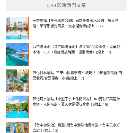
GA4即時熱門文章
字:
高雄前鎮【星光水岸公園】高雄免費親水公園，噴泉隧
道、半球形發光噴泉、灑水溜滑梯(線上：12)
台中游泳池【沈老師游泳池】潭子360度滑水道、兒童戲
水池、SPA（設施開放時間、優惠票劵）(線上：7)
彰化員林景點~百果山探索樂園2.0攻略！12項全新設施/門
票收費/套票優惠一次看(線上：7)
彰化玩水景點【小墾丁水上休閒世界】360度彩虹高速滑
水道、人造海浪，夏天就是要玩水啊！(線上：6)
【台中游泳池】精選6間台中游泳池滑水道，台中玩水好
去處！(線上：5)