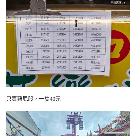
只賣雞屁股，一隻40元