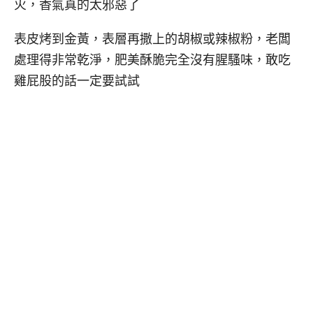
火，香氣真的太邪惡了
表皮烤到金黃，表層再撒上的胡椒或辣椒粉，老闆
處理得非常乾淨，肥美酥脆完全沒有腥騷味，敢吃
雞屁股的話一定要試試