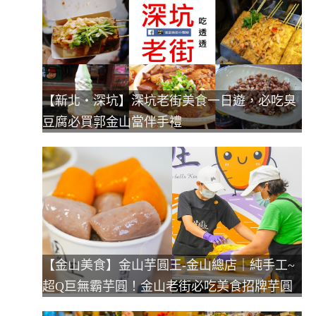
【新北‧深坑】深坑老街美食一日遊，必吃臭
豆腐必買郭金山當伴手禮
【金山美食】金山芋圓王-金山總店｜純手工~
超Q巨無霸芋圓！金山老街必吃美食招牌芋圓