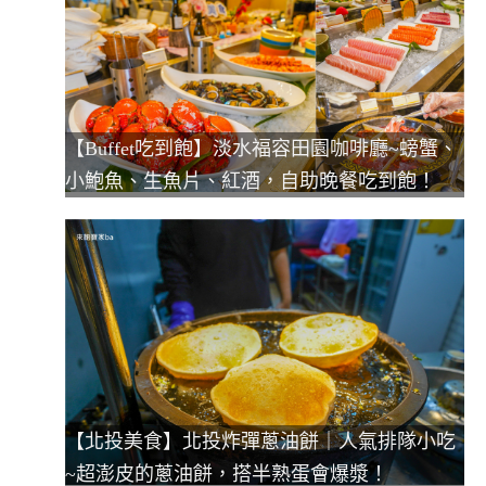
【Buffet吃到飽】淡水福容田園咖啡廳~螃蟹、
小鮑魚、生魚片、紅酒，自助晚餐吃到飽！
【北投美食】北投炸彈蔥油餅｜人氣排隊小吃
~超澎皮的蔥油餅，搭半熟蛋會爆漿！