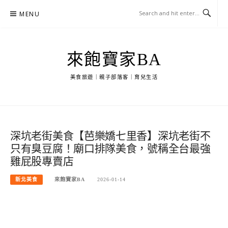
Skip
MENU
to
content
來飽寶家BA
美食旅遊｜親子部落客｜育兒生活
深坑老街美食【芭樂嬌七里香】深坑老街不
只有臭豆腐！廟口排隊美食，號稱全台最強
雞屁股專賣店
新北美食
來飽寶家BA
2026-01-14