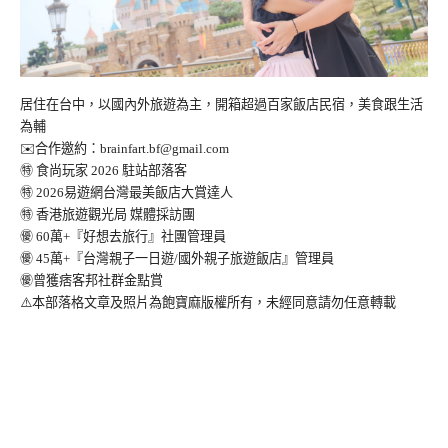
居住在台中，以國內外旅遊為主，開箱超過百家飯店民宿，美食跟生活
為輔
✉️合作邀約：
brainfart.bf@gmail.com
㊕ 食尚玩家 2026 駐站部落客
㊕ 2026易遊網台灣最美飯店大賞達人
㊕ 香港旅遊觀光局 媒體採訪團
㊝ 60萬+『好想去旅行』社團管理員
㊝ 45萬+『台灣親子一日遊/國外親子旅遊飯店』管理員
㊝曾獲痞客邦社群金點賞
⚠️本部落格文章及照片為飽寶麻版權所有，未經同意請勿任意轉載