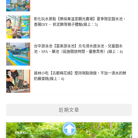
彰化玩水景點【樂採果溫室觀光農場】夏季限定戲水池，
香腸DIY、 抓泥鰍等親子體驗(線上：5)
台中游泳池【富美游泳池】北屯滑水道泳池、兒童戲水
池、SPA、藥池（設施開放時間、優惠票劵）(線上：4)
員林小吃【古都梅花燒】堅持現點現做，不加一滴水的鮮
奶雞蛋糕(線上：4)
近期文章