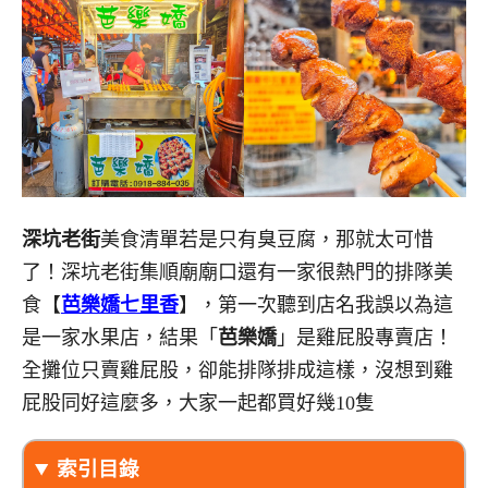
深坑老街
美食清單若是只有臭豆腐，那就太可惜
了！深坑老街集順廟廟口還有一家很熱門的排隊美
食【
芭樂嬌七里香
】，第一次聽到店名我誤以為這
是一家水果店，結果「
芭樂嬌
」是雞屁股專賣店！
全攤位只賣雞屁股，卻能排隊排成這樣，沒想到雞
屁股同好這麼多，大家一起都買好幾10隻
索引目錄