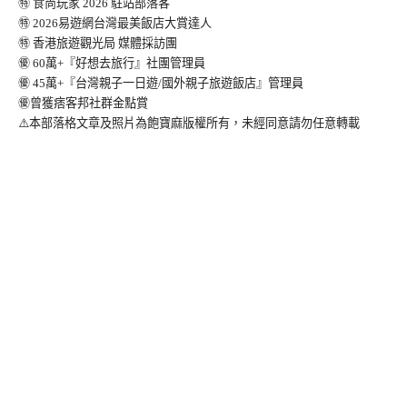
㊕ 食尚玩家 2026 駐站部落客
㊕ 2026易遊網台灣最美飯店大賞達人
㊕ 香港旅遊觀光局 媒體採訪團
㊝ 60萬+『好想去旅行』社團管理員
㊝ 45萬+『台灣親子一日遊/國外親子旅遊飯店』管理員
㊝曾獲痞客邦社群金點賞
⚠️本部落格文章及照片為飽寶麻版權所有，未經同意請勿任意轉載