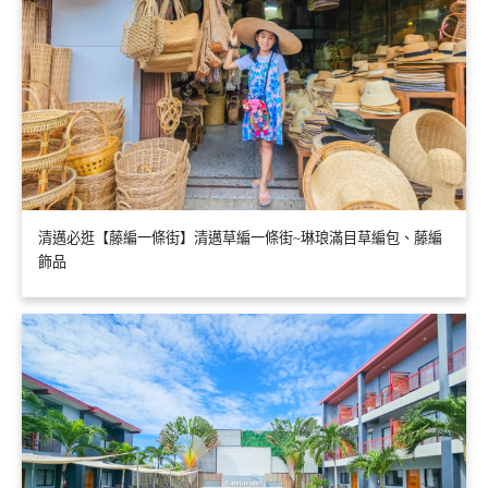
清邁必逛【藤編一條街】清邁草編一條街~琳琅滿目草編包、藤編
飾品