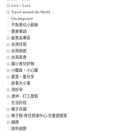
Live‧Love
Travel around the World
Uncategoried
不負責任小廚娘
健身重訓
副食品專區
台灣住宿
台灣旅遊
台灣美食
國小育兒好物
小職員‧小心酸
愛買‧愛分享
房事大小事
添好孕
澳洲‧打工度假
生活妙招
親子共讀
親子館/育兒資源中心/兒童遊戲室
越南
過年過節