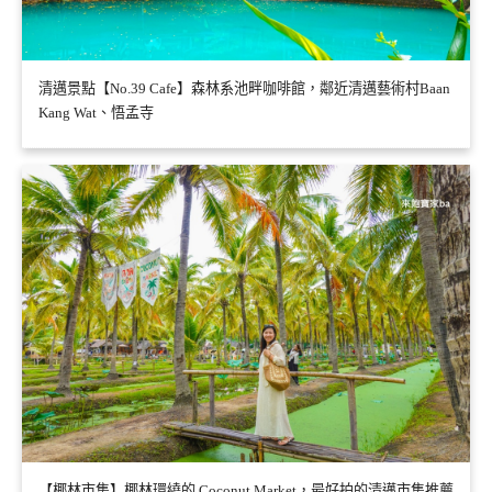
清邁景點【No.39 Cafe】森林系池畔咖啡館，鄰近清邁藝術村Baan
Kang Wat、悟孟寺
【椰林市集】椰林環繞的 Coconut Market，最好拍的清邁市集推薦