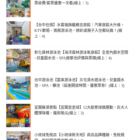
票收費/套票優惠一次看(線上：5)
【台中住宿】水雲端旗艦概念旅館｜汽車旅館大升級，
KTV歡唱、寬敞游泳池，辦趴或親子入住都玩瘋！(線
上：4)
彰化員林游泳池【海洋森林游泳氧身館】全室內戲水空間
~兒童戲水池、SPA按摩池評價與票價(線上：4)
台中游泳池【富美游泳池】北屯滑水道泳池、兒童戲水
池、SPA、藥池（設施開放時間、優惠票劵）(線上：3)
宜蘭蘇澳景點【宜蘭歪歪球】12大創意球類運動，巨大人
體彈珠檯、魔術吸瓜(線上：3)
小琉球免稅店【小琉球新天地】商店品牌種類、免稅規