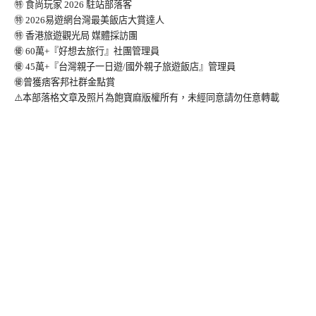
㊕ 食尚玩家 2026 駐站部落客
㊕ 2026易遊網台灣最美飯店大賞達人
㊕ 香港旅遊觀光局 媒體採訪團
㊝ 60萬+『好想去旅行』社團管理員
㊝ 45萬+『台灣親子一日遊/國外親子旅遊飯店』管理員
㊝曾獲痞客邦社群金點賞
⚠️本部落格文章及照片為飽寶麻版權所有，未經同意請勿任意轉載