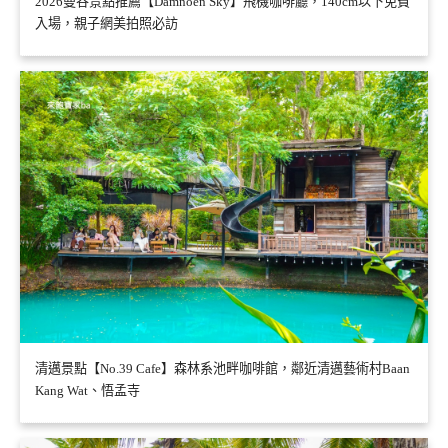
2026曼谷景點推薦【Damnoen Sky】飛機咖啡廳，140cm以下免費
入場，親子網美拍照必訪
清邁景點【No.39 Cafe】森林系池畔咖啡館，鄰近清邁藝術村Baan
Kang Wat、悟孟寺