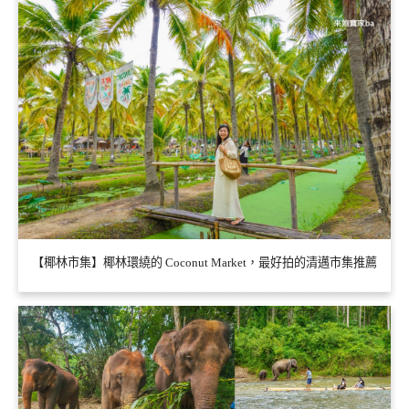
【椰林市集】椰林環繞的 Coconut Market，最好拍的清邁市集推薦