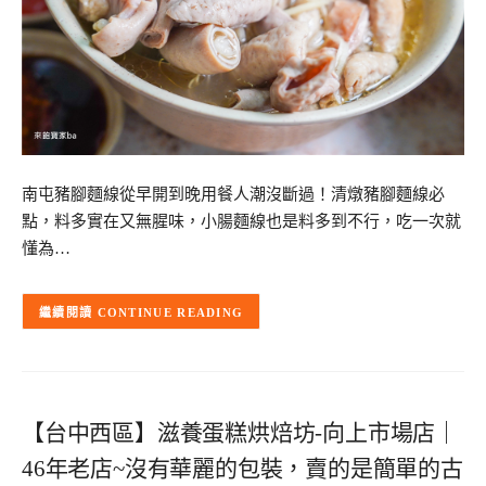
南屯豬腳麵線從早開到晚用餐人潮沒斷過！清燉豬腳麵線必
點，料多實在又無腥味，小腸麵線也是料多到不行，吃一次就
懂為…
CONTINUE READING
【台中西區】滋養蛋糕烘焙坊-向上市場店｜
46年老店~沒有華麗的包裝，賣的是簡單的古