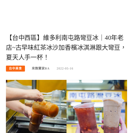
【台中西區】維多利南屯路彎豆冰｜40年老
店~古早味紅茶冰沙加香檳冰淇淋跟大彎豆，
夏天人手一杯！
台中美食
來飽寶家BA
2022-05-16