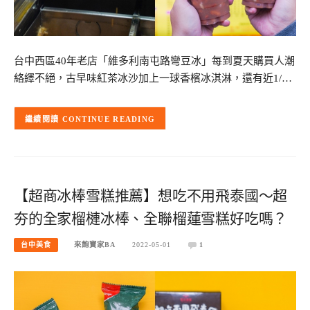
台中西區40年老店「維多利南屯路彎豆冰」每到夏天購買人潮
絡繹不絕，古早味紅茶冰沙加上一球香檳冰淇淋，還有近1/…
CONTINUE READING
【超商冰棒雪糕推薦】想吃不用飛泰國～超
夯的全家榴槤冰棒、全聯榴蓮雪糕好吃嗎？
台中美食
來飽寶家BA
2022-05-01
1