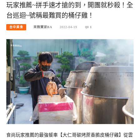
玩家推薦~拼手速才搶的到，開團就秒殺！全
台巡迴~號稱最難買的桶仔雞！
台中美食
來飽寶家BA
2022-04-19
1
食尚玩家推薦的最強餐車【大仁哥碳烤蔗香脆皮桶仔雞】從雲