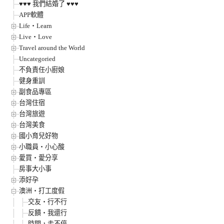
♥♥♥ 我們結婚了 ♥♥♥
APP軟體
Life‧Learn
Live‧Love
Travel around the World
Uncategoried
不負責任小廚娘
健身重訓
副食品專區
台灣住宿
台灣旅遊
台灣美食
國小育兒好物
小職員‧小心酸
愛買‧愛分享
房事大小事
添好孕
澳洲‧打工度假
交友‧行不行
反饋‧我還行
時間，走不停