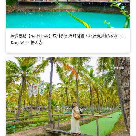
清邁景點【No.39 Cafe】森林系池畔咖啡館，鄰近清邁藝術村Baan
Kang Wat、悟孟寺