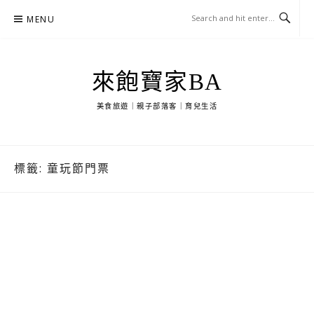
Skip
MENU
to
content
來飽寶家BA
美食旅遊｜親子部落客｜育兒生活
標籤:
童玩節門票