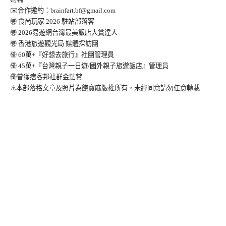
✉️合作邀約：
brainfart.bf@gmail.com
㊕ 食尚玩家 2026 駐站部落客
㊕ 2026易遊網台灣最美飯店大賞達人
㊕ 香港旅遊觀光局 媒體採訪團
㊝ 60萬+『好想去旅行』社團管理員
㊝ 45萬+『台灣親子一日遊/國外親子旅遊飯店』管理員
㊝曾獲痞客邦社群金點賞
⚠️本部落格文章及照片為飽寶麻版權所有，未經同意請勿任意轉載