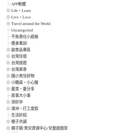
APP軟體
Life‧Learn
Live‧Love
Travel around the World
Uncategoried
不負責任小廚娘
健身重訓
副食品專區
台灣住宿
台灣旅遊
台灣美食
國小育兒好物
小職員‧小心酸
愛買‧愛分享
房事大小事
添好孕
澳洲‧打工度假
生活妙招
親子共讀
親子館/育兒資源中心/兒童遊戲室