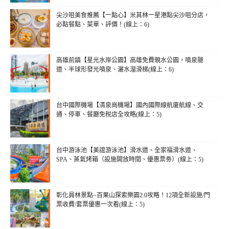
尖沙咀美食推薦【一點心】米其林一星港點尖沙咀分店，
必點餐點、菜單、評價！(線上：6)
高雄前鎮【星光水岸公園】高雄免費親水公園，噴泉隧
道、半球形發光噴泉、灑水溜滑梯(線上：6)
台中國際機場【清泉崗機場】國內國際線航廈航線、交
通、停車、餐廳免稅店全攻略(線上：5)
台中游泳池【美誼游泳池】滑水道、全家福滑水道、
SPA、蒸氣烤箱（設施開放時間、優惠票劵）(線上：5)
彰化員林景點~百果山探索樂園2.0攻略！12項全新設施/門
票收費/套票優惠一次看(線上：5)