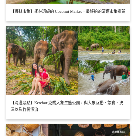
【椰林市集】椰林環繞的 Coconut Market，最好拍的清邁市集推薦
【清邁景點】Kerchor 克喬大象生態公園，與大象互動、餵食、洗
澡以及竹筏漂流