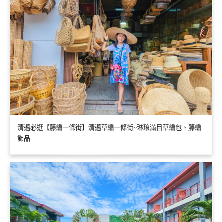
清邁必逛【藤編一條街】清邁草編一條街~琳琅滿目草編包、藤編
飾品