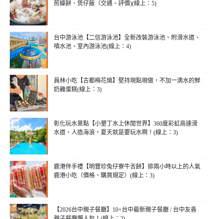
煎蠔餅、煲仔飯（交通、評價)(線上：5)
台中游泳池【二信游泳池】全新改裝游泳池、附滑水道、
噴水池、室內游泳池(線上：4)
員林小吃【古都梅花燒】堅持現點現做，不加一滴水的鮮
奶雞蛋糕(線上：3)
彰化玩水景點【小墾丁水上休閒世界】360度彩虹高速滑
水道、人造海浪，夏天就是要玩水啊！(線上：3)
鹿港伴手禮【明豐珍兔仔寮牛舌餅】排兩小時以上的人氣
鹿港小吃（價格、購買規定）(線上：3)
【2026台中親子餐廳】10+台中最新親子餐廳 / 台中友善
親子餐廳懶人包！(線上：2)