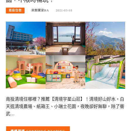
南投住宿
來飽寶家BA
2021-03-18
南投清境住哪裡？推薦【清境宇星山莊】！清境好山好水，白
天逛清境農場、紙箱王、小瑞士花園，夜晚卻好無聊，除了衝
武…