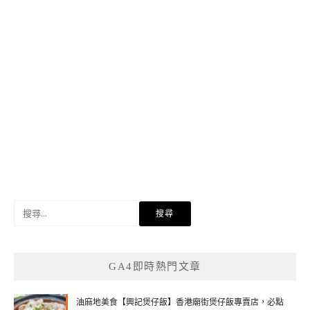
搜
尋
關
鍵
GA4即時熱門文章
字:
油麻地美食【興記煲仔飯】香港廟街煲仔飯專賣店，必點