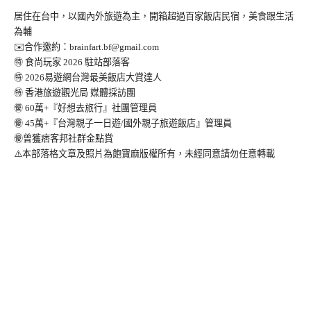
居住在台中，以國內外旅遊為主，開箱超過百家飯店民宿，美食跟生活
為輔
✉️合作邀約：
brainfart.bf@gmail.com
㊕ 食尚玩家 2026 駐站部落客
㊕ 2026易遊網台灣最美飯店大賞達人
㊕ 香港旅遊觀光局 媒體採訪團
㊝ 60萬+『好想去旅行』社團管理員
㊝ 45萬+『台灣親子一日遊/國外親子旅遊飯店』管理員
㊝曾獲痞客邦社群金點賞
⚠️本部落格文章及照片為飽寶麻版權所有，未經同意請勿任意轉載