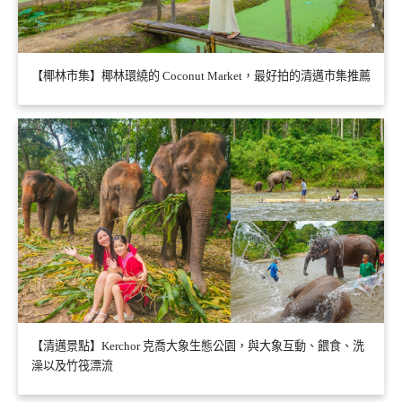
【椰林市集】椰林環繞的 Coconut Market，最好拍的清邁市集推薦
【清邁景點】Kerchor 克喬大象生態公園，與大象互動、餵食、洗
澡以及竹筏漂流