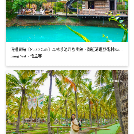
清邁景點【No.39 Cafe】森林系池畔咖啡館，鄰近清邁藝術村Baan
Kang Wat、悟孟寺