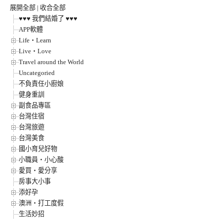
展開全部
|
收合全部
♥♥♥ 我們結婚了 ♥♥♥
APP軟體
Life‧Learn
Live‧Love
Travel around the World
Uncategoried
不負責任小廚娘
健身重訓
副食品專區
台灣住宿
台灣旅遊
台灣美食
國小育兒好物
小職員‧小心酸
愛買‧愛分享
房事大小事
添好孕
澳洲‧打工度假
生活妙招