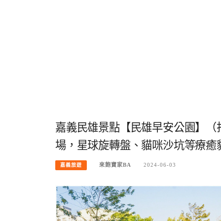
嘉義民雄景點【民雄早安公園】（打
場，星球旋轉盤、貓咪沙坑等療癒
來飽寶家BA
2024-06-03
嘉義旅遊