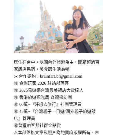
居住在台中，以國內外旅遊為主，開箱超過百
家飯店民宿，美食跟生活為輔
✉️合作邀約：
brainfart.bf@gmail.com
㊕ 食尚玩家 2026 駐站部落客
㊕ 2026易遊網台灣最美飯店大賞達人
㊕ 香港旅遊觀光局 媒體採訪團
㊝ 60萬+『好想去旅行』社團管理員
㊝ 45萬+『台灣親子一日遊/國外親子旅遊飯
店』管理員
㊝曾獲痞客邦社群金點賞
⚠️本部落格文章及照片為飽寶麻版權所有，未