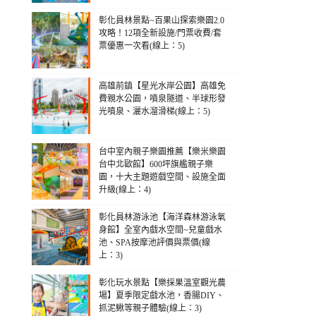
彰化員林景點~百果山探索樂園2.0
攻略！12項全新設施/門票收費/套
票優惠一次看(線上：5)
高雄前鎮【星光水岸公園】高雄免
費親水公園，噴泉隧道、半球形發
光噴泉、灑水溜滑梯(線上：5)
台中室內親子樂園推薦【樂米樂園
台中北歐館】600坪旗艦親子樂
園，十大主題遊戲空間、設施全面
升級(線上：4)
彰化員林游泳池【海洋森林游泳氧
身館】全室內戲水空間~兒童戲水
池、SPA按摩池評價與票價(線
上：3)
彰化玩水景點【樂採果溫室觀光農
場】夏季限定戲水池，香腸DIY、
抓泥鰍等親子體驗(線上：3)