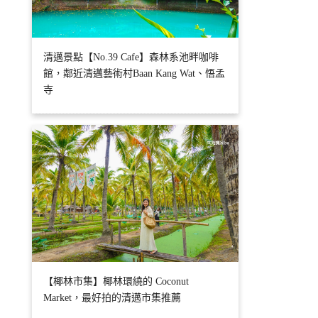
清邁景點【No.39 Cafe】森林系池畔咖啡
館，鄰近清邁藝術村Baan Kang Wat、悟孟
寺
【椰林市集】椰林環繞的 Coconut
Market，最好拍的清邁市集推薦