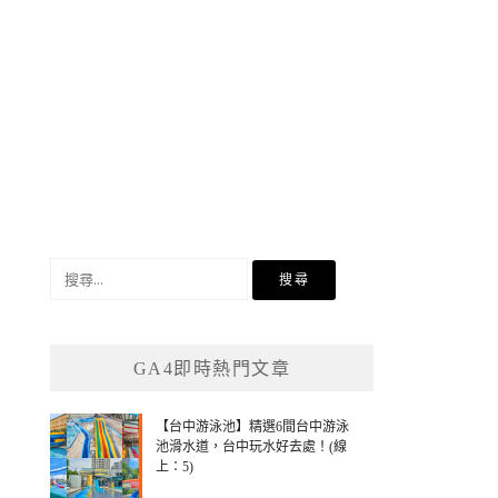
搜
尋
關
鍵
GA4即時熱門文章
字:
【台中游泳池】精選6間台中游泳
池滑水道，台中玩水好去處！(線
上：5)