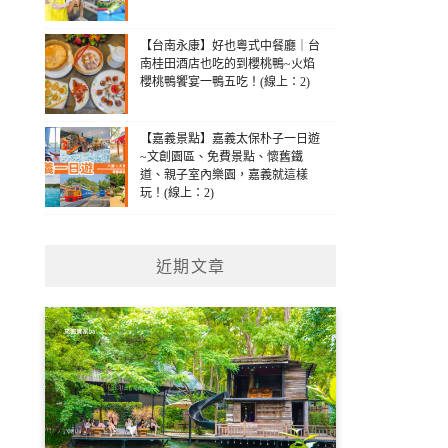
【台南永康】好也粵式中餐廳｜台
南桂田酒店也吃的到櫻桃鴨~火焰
櫻桃鴨饗宴一鴨五吃！(線上：2)
【嘉義景點】嘉義太保朴子一日遊
~文創園區、免費景點、懷舊鐵
道、親子室內樂園，嘉義就這樣
玩！(線上：2)
近期文章