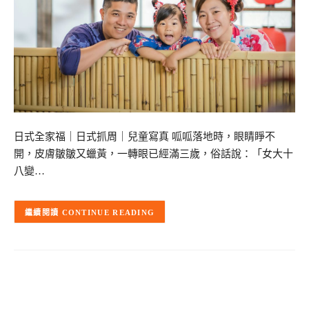
日式全家福｜日式抓周｜兒童寫真 呱呱落地時，眼睛睜不
開，皮膚皺皺又蠟黃，一轉眼已經滿三歲，俗話說：「女大十
八變…
CONTINUE READING