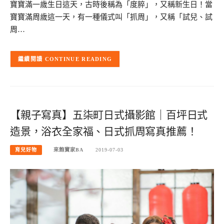
寶寶滿一歲生日這天，古時後稱為「度脺」，又稱新生日！當
寶寶滿周歲這一天，有一種儀式叫「抓周」，又稱「試兒、試
周…
CONTINUE READING
【親子寫真】五柒町日式攝影館｜百坪日式
造景，浴衣全家福、日式抓周寫真推薦！
育兒好物
來飽寶家BA
2019-07-03