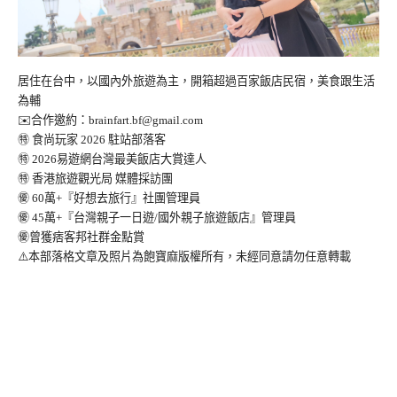
居住在台中，以國內外旅遊為主，開箱超過百家飯店民宿，美食跟生活
為輔
✉️合作邀約：
brainfart.bf@gmail.com
㊕ 食尚玩家 2026 駐站部落客
㊕ 2026易遊網台灣最美飯店大賞達人
㊕ 香港旅遊觀光局 媒體採訪團
㊝ 60萬+『好想去旅行』社團管理員
㊝ 45萬+『台灣親子一日遊/國外親子旅遊飯店』管理員
㊝曾獲痞客邦社群金點賞
⚠️本部落格文章及照片為飽寶麻版權所有，未經同意請勿任意轉載