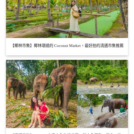
【椰林市集】椰林環繞的 Coconut Market，最好拍的清邁市集推薦