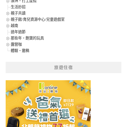
澳洲‧打工度假
生活妙招
親子共讀
親子館/育兒資源中心/兒童遊戲室
越南
過年過節
那些年，飽寶的玩具
露營咖
體驗‧邀稿
旅遊住宿