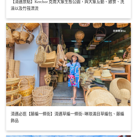
【清邁景點】Kerchor 克喬大象生態公園，與大象互動、餵食、洗
澡以及竹筏漂流
清邁必逛【藤編一條街】清邁草編一條街~琳琅滿目草編包、藤編
飾品