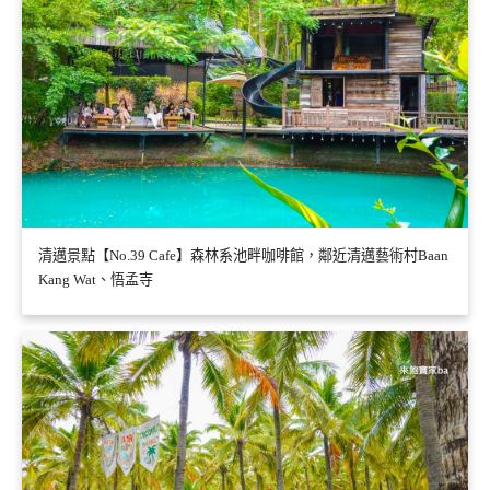
清邁景點【No.39 Cafe】森林系池畔咖啡館，鄰近清邁藝術村Baan
Kang Wat、悟孟寺