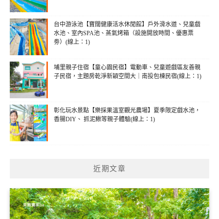
台中游泳池【寶闊健康活水休閒館】戶外滑水道、兒童戲
水池、室內SPA池、蒸氣烤箱（設施開放時間、優惠票
劵）(線上：1)
埔里親子住宿【童心園民宿】電動車、兒童遊戲區友善親
子民宿，主題房乾淨新穎空間大｜南投包棟民宿(線上：1)
彰化玩水景點【樂採果溫室觀光農場】夏季限定戲水池，
香腸DIY、 抓泥鰍等親子體驗(線上：1)
近期文章