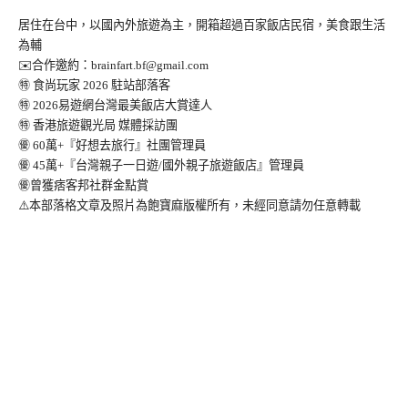
居住在台中，以國內外旅遊為主，開箱超過百家飯店民宿，美食跟生活
為輔
✉️合作邀約：
brainfart.bf@gmail.com
㊕ 食尚玩家 2026 駐站部落客
㊕ 2026易遊網台灣最美飯店大賞達人
㊕ 香港旅遊觀光局 媒體採訪團
㊝ 60萬+『好想去旅行』社團管理員
㊝ 45萬+『台灣親子一日遊/國外親子旅遊飯店』管理員
㊝曾獲痞客邦社群金點賞
⚠️本部落格文章及照片為飽寶麻版權所有，未經同意請勿任意轉載