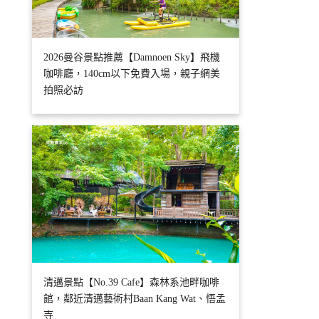
2026曼谷景點推薦【Damnoen Sky】飛機
咖啡廳，140cm以下免費入場，親子網美
拍照必訪
清邁景點【No.39 Cafe】森林系池畔咖啡
館，鄰近清邁藝術村Baan Kang Wat、悟孟
寺