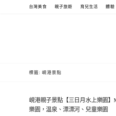
Skip
台灣美食
親子旅遊
育兒生活
體驗
to
content
標籤:
峴港景點
峴港親子景點【三日月水上樂園】Mikazu
樂園，温泉、漂漂河、兒童樂園