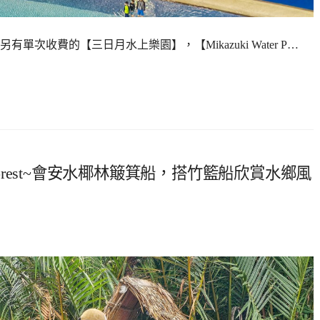
次收費的【三日月水上樂園】，【Mikazuki Water P…
forest~會安水椰林簸箕船，搭竹籃船欣賞水鄉風