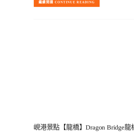
CONTINUE READING
峴港景點【龍橋】Dragon Brid