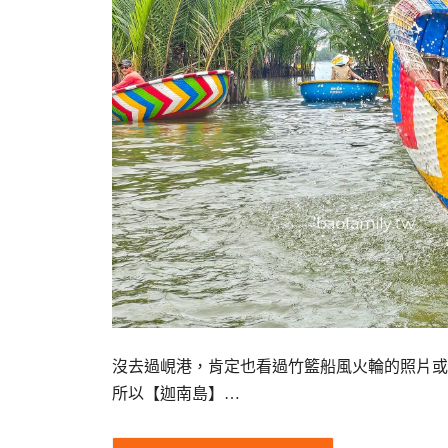
沒去過峴港，肯定也看過竹籃船風火輪的照片或
所以【迦南島】…