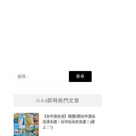
搜
尋
關
鍵
GA4即時熱門文章
字:
【台中游泳池】精選6間台中游泳
池滑水道，台中玩水好去處！(線
上：7)