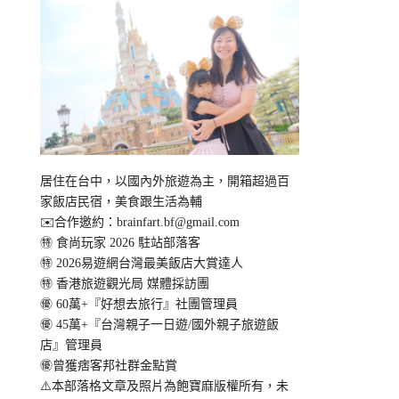
居住在台中，以國內外旅遊為主，開箱超過百
家飯店民宿，美食跟生活為輔
✉️合作邀約：
brainfart.bf@gmail.com
㊕ 食尚玩家 2026 駐站部落客
㊕ 2026易遊網台灣最美飯店大賞達人
㊕ 香港旅遊觀光局 媒體採訪團
㊝ 60萬+『好想去旅行』社團管理員
㊝ 45萬+『台灣親子一日遊/國外親子旅遊飯
店』管理員
㊝曾獲痞客邦社群金點賞
⚠️本部落格文章及照片為飽寶麻版權所有，未