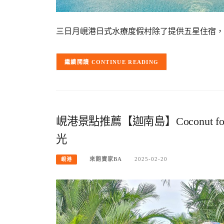
三日月峴港日式水療度假村除了提供五星住宿，另有單
CONTINUE READING
峴港景點推薦【迦南島】Coconut 
光
來飽寶家BA
2025-02-20
峴港