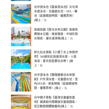
台中游泳池【富美游泳池】北屯滑
水道泳池、兒童戲水池、SPA、藥
池（設施開放時間、優惠票劵）
(線上：5)
高雄前鎮【星光水岸公園】高雄免
費親水公園，噴泉隧道、半球形發
光噴泉、灑水溜滑梯(線上：5)
彰化玩水景點【小墾丁水上休閒世
界】360度彩虹高速滑水道、人造
海浪，夏天就是要玩水啊！(線
上：4)
台中游泳池【寶闊健康活水休閒
館】戶外滑水道、兒童戲水池、室
內SPA池、蒸氣烤箱（設施開放時
間、優惠票劵）(線上：3)
台中親子景點【臺灣兒童藝術基
地】國美館內隱藏版兒童遊戲區，
從互動遊戲體驗藝術(線上：3)