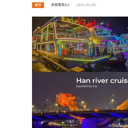
來飽寶家BA
2025-02-09
峴港