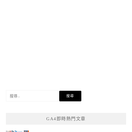
搜
尋
關
鍵
GA4即時熱門文章
字: