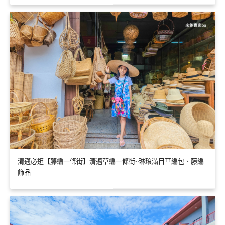
清邁必逛【藤編一條街】清邁草編一條街~琳琅滿目草編包、藤編
飾品