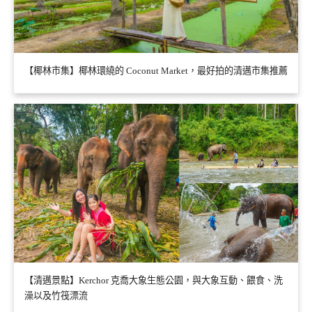
【椰林市集】椰林環繞的 Coconut Market，最好拍的清邁市集推薦
【清邁景點】Kerchor 克喬大象生態公園，與大象互動、餵食、洗
澡以及竹筏漂流