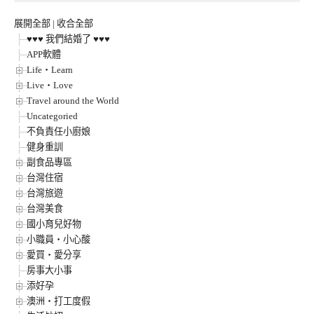
展開全部
|
收合全部
♥♥♥ 我們結婚了 ♥♥♥
APP軟體
Life‧Learn
Live‧Love
Travel around the World
Uncategoried
不負責任小廚娘
健身重訓
副食品專區
台灣住宿
台灣旅遊
台灣美食
國小育兒好物
小職員‧小心酸
愛買‧愛分享
房事大小事
添好孕
澳洲‧打工度假