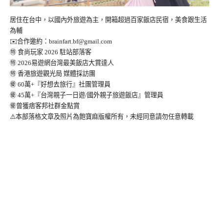
居住在台中，以國內外旅遊為主，開箱超過百家飯店民宿，美食跟生活
為輔
✉️合作邀約：
brainfart.bf@gmail.com
㊕ 食尚玩家 2026 駐站部落客
㊕ 2026易遊網台灣最美飯店大賞達人
㊕ 香港旅遊觀光局 媒體採訪團
㊝ 60萬+『好想去旅行』社團管理員
㊝ 45萬+『台灣親子一日遊/國外親子旅遊飯店』管理員
㊝曾獲痞客邦社群金點賞
⚠️本部落格文章及照片為飽寶麻版權所有，未經同意請勿任意轉載