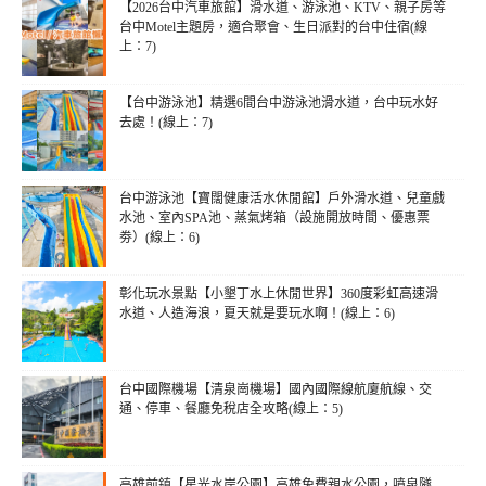
【2026台中汽車旅館】滑水道、游泳池、KTV、親子房等
台中Motel主題房，適合聚會、生日派對的台中住宿(線
上：7)
【台中游泳池】精選6間台中游泳池滑水道，台中玩水好
去處！(線上：7)
台中游泳池【寶闊健康活水休閒館】戶外滑水道、兒童戲
水池、室內SPA池、蒸氣烤箱（設施開放時間、優惠票
劵）(線上：6)
彰化玩水景點【小墾丁水上休閒世界】360度彩虹高速滑
水道、人造海浪，夏天就是要玩水啊！(線上：6)
台中國際機場【清泉崗機場】國內國際線航廈航線、交
通、停車、餐廳免稅店全攻略(線上：5)
高雄前鎮【星光水岸公園】高雄免費親水公園，噴泉隧