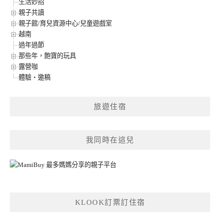
生活妙招
親子共讀
親子館/育兒資源中心/兒童遊戲室
越南
過年過節
那些年，飽寶的玩具
露營咖
體驗‧邀稿
旅遊住宿
我同時在這兒
KLOOK訂票訂住宿