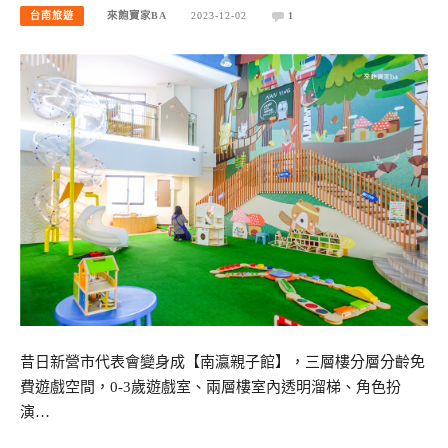
台南旅遊
來飽寶家BA
2023-12-02
1
昔日新營市代表會變身成【南瀛親子館】，三層樓分層分齡免
費遊戲空間，0-3歲遊戲室、兩層樓室內透明溜梯、角色扮
演…