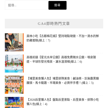
搜
尋
關
鍵
GA4即時熱門文章
字:
員林小吃【古都梅花燒】堅持現點現做，不加一滴水的鮮
奶雞蛋糕(線上：7)
高雄前鎮【星光水岸公園】高雄免費親水公園，噴泉隧
道、半球形發光噴泉、灑水溜滑梯(線上：6)
【埔里美食懶人包】埔里排隊美食｜鹹油條、巨無霸黑糖
饅頭、馬卡龍牆、市場美食、必買伴手禮！(線上：5)
【2026后里懶人包】盤點后里景點、后里美食、排隊小吃
懶人包(線上：4)