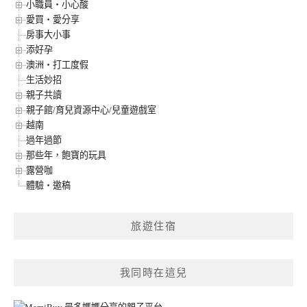
小職員‧小心酸
愛買‧愛分享
房事大小事
添好孕
澳洲‧打工度假
生活妙招
親子共讀
親子館/育兒資源中心/兒童遊戲室
越南
過年過節
那些年，飽寶的玩具
露營咖
體驗‧邀稿
旅遊住宿
我同時在這兒