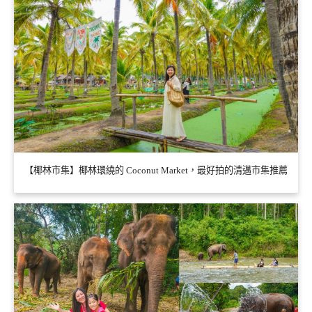
【椰林市集】椰林環繞的 Coconut Market，最好拍的清邁市集推薦