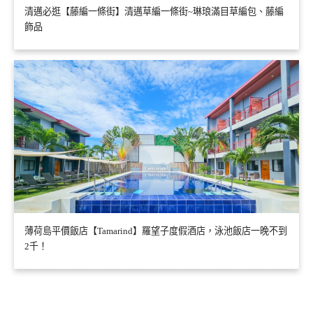
清邁必逛【藤編一條街】清邁草編一條街~琳琅滿目草編包、藤編
飾品
薄荷島平價飯店【Tamarind】羅望子度假酒店，泳池飯店一晚不到
2千！