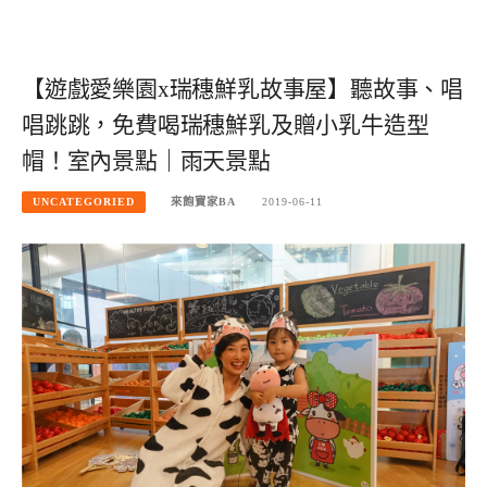
【遊戲愛樂園x瑞穗鮮乳故事屋】聽故事、唱
唱跳跳，免費喝瑞穗鮮乳及贈小乳牛造型
帽！室內景點｜雨天景點
UNCATEGORIED
來飽寶家BA
2019-06-11