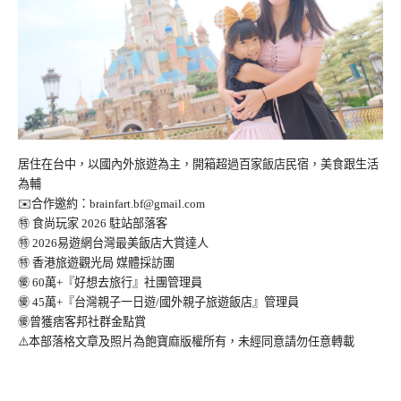
居住在台中，以國內外旅遊為主，開箱超過百家飯店民宿，美食跟生活
為輔
✉️合作邀約：
brainfart.bf@gmail.com
㊕ 食尚玩家 2026 駐站部落客
㊕ 2026易遊網台灣最美飯店大賞達人
㊕ 香港旅遊觀光局 媒體採訪團
㊝ 60萬+『好想去旅行』社團管理員
㊝ 45萬+『台灣親子一日遊/國外親子旅遊飯店』管理員
㊝曾獲痞客邦社群金點賞
⚠️本部落格文章及照片為飽寶麻版權所有，未經同意請勿任意轉載