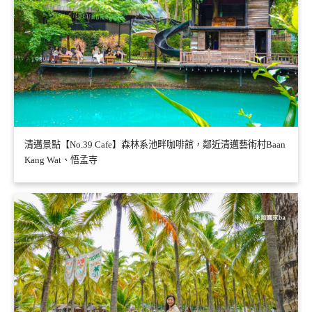
清邁景點【No.39 Cafe】森林系池畔咖啡館，鄰近清邁藝術村Baan
Kang Wat、悟孟寺