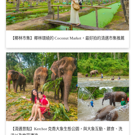
【椰林市集】椰林環繞的 Coconut Market，最好拍的清邁市集推薦
【清邁景點】Kerchor 克喬大象生態公園，與大象互動、餵食、洗