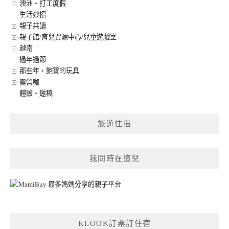
澳洲‧打工度假
生活妙招
親子共讀
親子館/育兒資源中心/兒童遊戲室
越南
過年過節
那些年，飽寶的玩具
露營咖
體驗‧邀稿
旅遊住宿
我同時在這兒
KLOOK訂票訂住宿