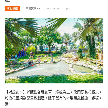
彰化旅遊
來飽寶家BA
2024-06-06
1
【埔茂花市】以販售各種花草、綠植為主，免門票賞花觀景，
於後花園規劃兒童遊戲區，除了舊有的木製體能設施、鞦韆，
近…