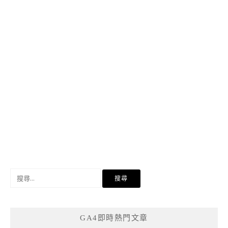
搜
尋
關
鍵
GA4即時熱門文章
字: