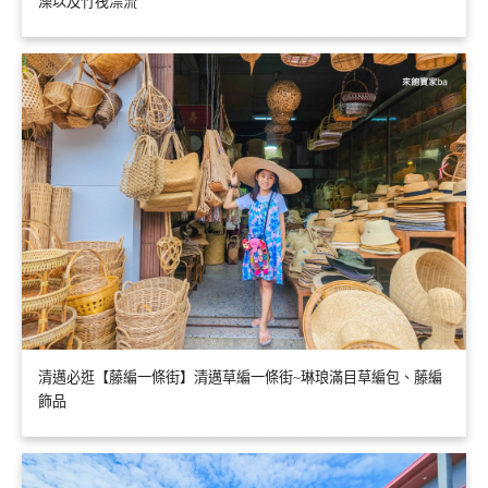
澡以及竹筏漂流
清邁必逛【藤編一條街】清邁草編一條街~琳琅滿目草編包、藤編
飾品