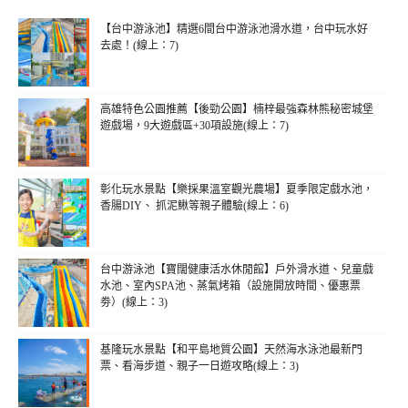
【台中游泳池】精選6間台中游泳池滑水道，台中玩水好
去處！(線上：7)
高雄特色公園推薦【後勁公園】楠梓最強森林熊秘密城堡
遊戲場，9大遊戲區+30項設施(線上：7)
彰化玩水景點【樂採果溫室觀光農場】夏季限定戲水池，
香腸DIY、 抓泥鰍等親子體驗(線上：6)
台中游泳池【寶闊健康活水休閒館】戶外滑水道、兒童戲
水池、室內SPA池、蒸氣烤箱（設施開放時間、優惠票
劵）(線上：3)
基隆玩水景點【和平島地質公園】天然海水泳池最新門
票、看海步道、親子一日遊攻略(線上：3)