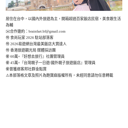
居住在台中，以國內外旅遊為主，開箱超過百家飯店民宿，美食跟生活
為輔
✉️合作邀約：
brainfart.bf@gmail.com
㊕ 食尚玩家 2026 駐站部落客
㊕ 2026易遊網台灣最美飯店大賞達人
㊕ 香港旅遊觀光局 媒體採訪團
㊝ 60萬+『好想去旅行』社團管理員
㊝ 45萬+『台灣親子一日遊/國外親子旅遊飯店』管理員
㊝曾獲痞客邦社群金點賞
⚠️本部落格文章及照片為飽寶麻版權所有，未經同意請勿任意轉載