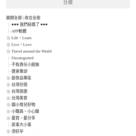
分類
展開全部
|
收合全部
♥♥♥ 我們結婚了 ♥♥♥
APP軟體
Life‧Learn
Live‧Love
Travel around the World
Uncategoried
不負責任小廚娘
健身重訓
副食品專區
台灣住宿
台灣旅遊
台灣美食
國小育兒好物
小職員‧小心酸
愛買‧愛分享
房事大小事
添好孕