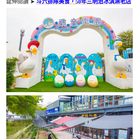
延伸閱讀 ➤
斗六排隊美食，50年三明治冰淇淋老店