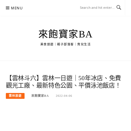
Skip
MENU
to
content
來飽寶家BA
美食旅遊｜親子部落客｜育兒生活
【雲林斗六】雲林一日遊｜50年冰店、免費
觀光工廠、最新特色公園、平價泳池飯店！
雲林旅遊
來飽寶家BA
2022-04-06