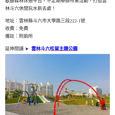
歇腳森林休憩平台、不定期舉辦市集活動，打造雲
林斗六休閒玩水新去處！
地址：雲林縣斗六市大學路三段222-1號
收費：免費
備註：附廁所
延伸閱讀 ➤
雲林斗六松鼠主題公園