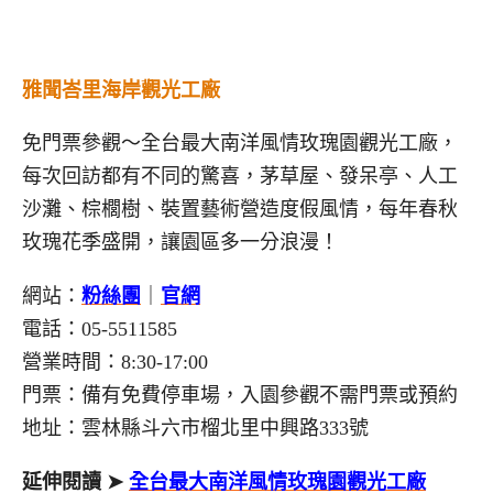
雅聞峇里海岸觀光工廠
免門票參觀～全台最大南洋風情玫瑰園觀光工廠，
每次回訪都有不同的驚喜，茅草屋、發呆亭、人工
沙灘、棕櫚樹、裝置藝術營造度假風情，每年春秋
玫瑰花季盛開，讓園區多一分浪漫！
網站：
粉絲團
｜
官網
電話：05-5511585
營業時間：8:30-17:00
門票：備有免費停車場，入園參觀不需門票或預約
地址：雲林縣斗六市榴北里中興路333號
延伸閱讀 ➤
全台最大南洋風情玫瑰園觀光工廠