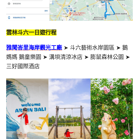
雲林斗六一日遊行程
雅聞峇里海岸觀光工廠
➤ 斗六藝術水岸園區 ➤ 鵝
媽媽 鵝童樂園 ➤ 溝垻清涼冰店 ➤ 膨鼠森林公園 ➤
三好國際酒店