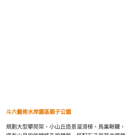
斗六藝術水岸園區親子公園
規劃大型攀爬架、小山丘造景溜滑梯、鳥巢鞦韆，